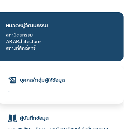
หมวดหมู่วัฒนธรรม
สถาปัตยกรรม
AR:ARchitecture
สถานที่ศักดิ์สิทธิ์
บุคคล/กลุ่มผู้ให้ข้อมูล
-
ผู้บันทึกข้อมูล
- ดร.พรพิมล ศักดา : มหาวิทยาลัยเทคโนโลยีราชมงคล