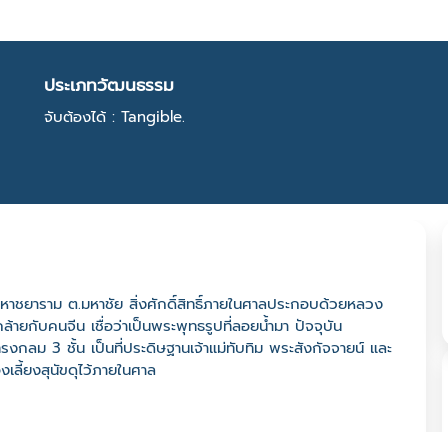
ประเภทวัฒนธรรม
จับต้องได้ : Tangible.
ตึกมหาชยาราม ต.มหาชัย สิ่งศักดิ์สิทธิ์ภายในศาลประกอบด้วยหลวง
ยกับคนจีน เชื่อว่าเป็นพระพุทธรูปที่ลอยน้ำมา ปัจจุบัน
งกลม 3 ชั้น เป็นที่ประดิษฐานเจ้าแม่ทับทิม พระสังกัจจายน์ และ
องเลี้ยงสุนัขดุไว้ภายในศาล