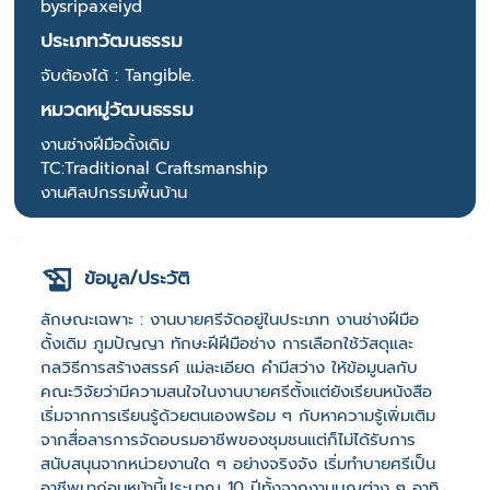
bysripaxeiyd
ประเภทวัฒนธรรม
จับต้องได้ : Tangible.
หมวดหมู่วัฒนธรรม
งานช่างฝีมือดั้งเดิม
TC:Traditional Craftsmanship
งานศิลปกรรมพื้นบ้าน
ข้อมูล/ประวัติ
ลักษณะเฉพาะ : งานบายศรีจัดอยู่ในประเภท งานช่างฝีมือ
ดั้งเดิม ภูมปัญญา ทักษะฝีฝีมือช่าง การเลือกใช้วัสดุและ
กลวิธีการสร้างสรรค์ แม่ละเอียด คำมีสว่าง ให้ข้อมูนลกับ
คณะวิจัยว่ามีความสนใจในงานบายศรีตั้งแต่ยังเรียนหนังสือ
เริ่มจากการเรียนรู้ด้วยตนเองพร้อม ๆ กับหาความรู้เพิ่มเติม
จากสื่อลารการจัดอบรมอาชีพของชุมชนแต่ก็ไม่ได้รับการ
สนับสนุนจากหน่วยงานใด ๆ อย่างจริงจัง เริ่มทำบายศรีเป็น
อาชีพมาก่อนหน้านี้ประมาณ 10 ปีทั้งจากงานบุญต่าง ๆ อาทิ