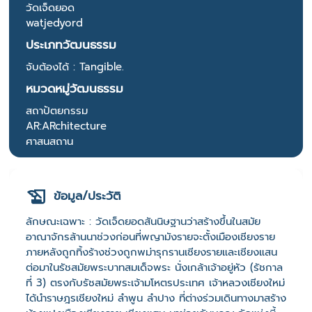
วัดเจ็ดยอด
watjedyord
ประเภทวัฒนธรรม
จับต้องได้ : Tangible.
หมวดหมู่วัฒนธรรม
สถาปัตยกรรม
AR:ARchitecture
ศาสนสถาน
ข้อมูล/ประวัติ
ลักษณะเฉพาะ : วัดเจ็ดยอดสันนิษฐานว่าสร้างขึ้นในสมัย
อาณาจักรล้านนาช่วงก่อนที่พญามังรายจะตั้งเมืองเชียงราย
ภายหลังถูกทิ้งร้างช่วงถูกพม่ารุกรานเชียงรายและเชียงแสน
ต่อมาในรัชสมัยพระบาทสมเด็จพระ นั่งเกล้าเจ้าอยู่หัว (รัชกาล
ที่ 3) ตรงกับรัชสมัยพระเจ้ามโหตรประเทศ เจ้าหลวงเชียงใหม่
ได้นำราษฎรเชียงใหม่ ลำพูน ลำปาง ที่ต่างร่วมเดินทางมาสร้าง