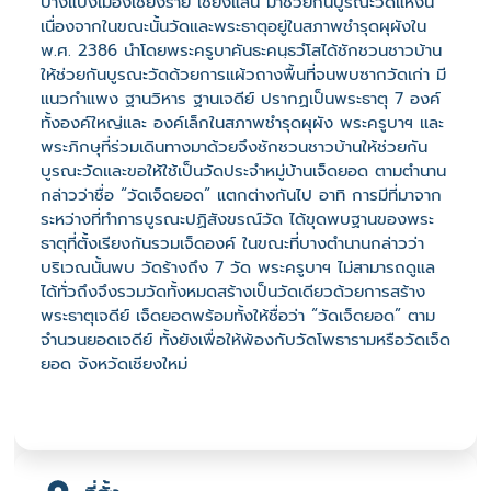
บ้างแปงเมืองเชียงราย เชียงแสน มาช่วยกันบูรณะวัดแห่งนี้
เนื่องจากในขณะนั้นวัดและพระธาตุอยู่ในสภาพชำรุดผุผังใน
พ.ศ. 2386 นำโดยพระครูบาคันธะคนฺธวํโสได้ชักชวนชาวบ้าน
ให้ช่วยกันบูรณะวัดด้วยการแผ้วถางพื้นที่จนพบซากวัดเก่า มี
แนวกำแพง ฐานวิหาร ฐานเจดีย์ ปรากฏเป็นพระธาตุ 7 องค์
ทั้งองค์ใหญ่และ องค์เล็กในสภาพชำรุดผุผัง พระครูบาฯ และ
พระภิกษุที่ร่วมเดินทางมาด้วยจึงชักชวนชาวบ้านให้ช่วยกัน
บูรณะวัดและขอให้ใช้เป็นวัดประจำหมู่บ้านเจ็ดยอด ตามตำนาน
กล่าวว่าชื่อ “วัดเจ็ดยอด” แตกต่างกันไป อาทิ การมีที่มาจาก
ระหว่างที่ทำการบูรณะปฏิสังขรณ์วัด ได้ขุดพบฐานของพระ
ธาตุที่ตั้งเรียงกันรวมเจ็ดองค์ ในขณะที่บางตำนานกล่าวว่า
บริเวณนั้นพบ วัดร้างถึง 7 วัด พระครูบาฯ ไม่สามารถดูแล
ได้ทั่วถึงจึงรวมวัดทั้งหมดสร้างเป็นวัดเดียวด้วยการสร้าง
พระธาตุเจดีย์ เจ็ดยอดพร้อมทั้งให้ชื่อว่า “วัดเจ็ดยอด” ตาม
จำนวนยอดเจดีย์ ทั้งยังเพื่อให้พ้องกับวัดโพธารามหรือวัดเจ็ด
ยอด จังหวัดเชียงใหม่