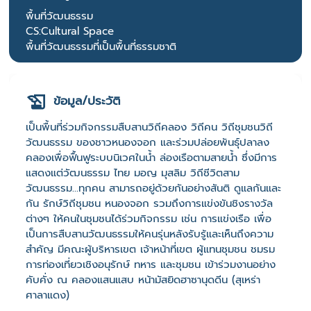
พื้นที่วัฒนธรรม
CS:Cultural Space
พื้นที่วัฒนธรรมที่เป็นพื้นที่ธรรมชาติ
ข้อมูล/ประวัติ
เป็นพื้นที่ร่วมกิจกรรมสืบสานวิถีคลอง วิถีคน วิถีชุมชนวิถี
วัฒนธรรม ของชาวหนองจอก และร่วมปล่อยพันธุ์ปลาลง
คลองเพื่อฟื้นฟูระบบนิเวศในน้ำ ล่องเรือตามสายน้ำ ซึ่งมีการ
แสดงแต่วัฒนธรรม ไทย มอญ มุสลิม วิถีชีวิตสาม
วัฒนธรรม...ทุกคน สามารถอยู่ด้วยกันอย่างสันติ ดูแลกันและ
กัน รักษ์วิถีชุมชน หนองจอก รวมถึงการแข่งขันชิงรางวัล
ต่างๆ ให้คนในชุมชนได้ร่วมกิจกรรม เช่น การแข่งเรือ เพื่อ
เป็นการสืบสานวัฒนธรรมให้คนรุ่นหลังรับรู้และเห็นถึงความ
สำคัญ มีคณะผู้บริหารเขต เจ้าหน้าที่เขต ผู้แทนชุมชน ชมรม
การท่องเที่ยวเชิงอนุรักษ์ ทหาร และชุมชน เข้าร่วมงานอย่าง
คับคั่ง ณ คลองแสนแสบ หน้ามัสยิดฮาซานุดดีน (สุเหร่า
ศาลาแดง)