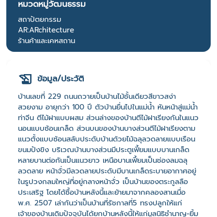
หมวดหมู่วัฒนธรรม
สถาปัตยกรรม
AR:ARchitecture
ร้านค้าและเคหสถาน
ข้อมูล/ประวัติ
บ้านเลขที่ 229 ถนนถวายเป็นบ้านไม้ชั้นเดียวสีขาวสง่า
สวยงาม อายุกว่า 100 ปี ตัวบ้านยื่นไปในแม่น้ำ หันหน้าสู่แม่น้ำ
ท่าจีน ตีไม้ฝาแบบผสม ส่วนล่างของบ้านตีไม้ฝาเรียงกันในแนว
นอนแบบซ้อนเกล็ด ส่วนบนของบ้านบางส่วนตีไม้ฝาเรียงตาม
แนวตั้งแบบซ้อนสลับประดับบ้านด้วยไม้ฉลุลวดลายแบบเรือน
ขนมปังขิง บริเวณบ้านบางส่วนมีประตูเฟี้ยมแบบบานเกล็ด
หลายบานต่อกันเป็นแนวยาว เหนือบานเฟี้ยมเป็นช่องลมฉลุ
ลวดลาย หน้าจั่วมีลวดลายประดับมีบานเกล็ดระบายอากาศอยู่
ในรูปวงกลมใหญ่ที่อยู่กลางหน้าจั่ว เป็นบ้านของตระกูลลือ
ประเสริฐ โดยได้ซื้อบ้านหลังนี้และย้ายมาจากคลองสานเมื่อ
พ.ศ. 2507 เล่ากันว่าเป็นบ้านที่รัชกาลที่5 ทรงปลูกให้แก่
เจ้าของบ้านเดิมปัจจุบันได้ยกบ้านหลังนี้ให้แก่มูลนิธิชำนาญ-ยิ้ม