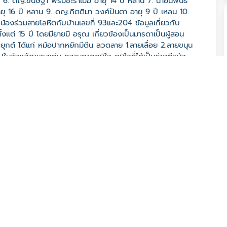
ลาน 6. ดญ.ขนิษฐา พรมชะราเมฆ อายุ 14 ปี หลาน 7. นายนิพนธ์
 16 ปี หลาน 9. ดญ.กิตติมา วงศ์ปันตา อายุ 9 ปี เหลน 10.
น้องร่วมสายโลหิตกับบ้านเลขที่ 93และ204 ข้อมูลเกี่ยวกับ
งแต่ 15 ปี โดยมียายมี อรุณ เกี่ยวข้องเป็นมารดาเป็นผู้สอน
ยุกต์ ได้แก่ หม้อปากหยักมีตีน ลวดลาย 1.ลายเลื่อย 2.ลายขนุน
จังหวัดขอนแก่น ความภาคภูมิใจ ภูมิใจที่ได้เป็นช่างตีหม้อ
ีพสุจริต และหาเลี้ยงครอบครัวได้
 จ. มหาสารคาม 44000