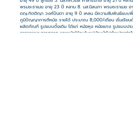
อายุ 49 ปี ลูกเขย 5. นส.ศศิวิมล คำสาริรักษ์ อายุ 21 ปี ห
พรมชะราเมฆ อายุ 23 ปี หลาน 8. นส.นิลนภา พรมชะราเมฆ อายุ
ดญ.กิตติญา วงศ์ปันตา อายุ 9 ปี เหลน มีความสัมพันธ์แบบพี่
ภูมิปัญญาการตีหม้อ รายได้ ประมาณ 8,000/เดือน เริ่มเรียนตั้
ผลิตภัณฑ์ รูปแบบดั้งเดิม ได้แก่ หม้อหุง หม้อแกง รูปแบบประ
การขายและการตลาด ขายหม้อให้คนในหมู่บ้านนำไปจำหน่ายต่อไปใน
เพราะเป็นมรดกตกทอดกันมาหลายปี ตั้งแต่รุ่นพ่อแม่และเป็นอาช
เว็บไซต์
ที่ตั้ง
เลขที่ : 92 หมู่ที่ 11 บ้านหม้อ ต. เขวา อ. เมืองมหาสารคาม
-
Click เพื่อดูเส้นทางและพิกัดบน Google Map