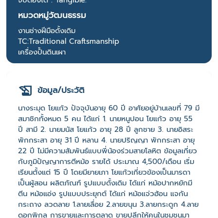
หมวดหมู่วัฒนธรรม
งานช่างฝีมือดั้งเดิม
TC:Traditional Craftsmanship
เครื่องปั้นดินเผา
ข้อมูล/ประวัติ
นางระมุด โยแก้ว ปัจจุบันอายุ 60 ปี อาศัยอยู่บ้านเลขที่ 79 มี
สมาชิกทั้งหมด 5 คน ได้แก่ 1. นายหนูปอน โยแก้ว อายุ 55
ปี สามี 2. นายมนัส โยแก้ว อายุ 28 ปี ลูกชาย 3. นายอิสระ
พักกระสา อายุ 31 ปี หลาน 4. นายปริญญา พักกระสา อายุ
22 ปี ไม่มีความสัมพันธ์แบบพี่น้องร่วมสายโลหิต ข้อมูลเกี่ยว
กับภูมิปัญญาการตีหม้อ รายได้ ประมาณ 4,500/เดือน เริ่ม
เรียนตั้งแต่ 15 ปี โดยมียายเภา โยแก้วเกี่ยวข้องเป็นมารดา
เป็นผู้สอน ผลิตภัณฑ์ รูปแบบดั้งเดิม ได้แก่ หม้อปากหยักมี
ตีน หม้อแอ่ง รูปแบบประยุกต์ ได้แก่ หม้อแจ่วฮ้อน แจกัน
กระถาง ลวดลาย 1.ลายเลื่อย 2.ลายขนุน 3.ลายกระดูก 4.ลาย
ดอกพิกุล การขายและการตลาด ขายปลีกให้คนในชุมชนมา