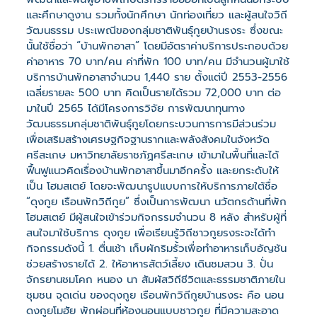
และศึกษาดูงาน รวมทั้งนักศึกษา นักท่องเที่ยว และผู้สนใจวิถี
วัฒนธรรม ประเพณีของกลุ่มชาติพันธุ์กูยบ้านรงระ ซึ่งขณะ
นั้นใช้ชื่อว่า “บ้านพักอาสา” โดยมีอัตราค่าบริการประกอบด้วย
ค่าอาหาร 70 บาท/คน ค่าที่พัก 100 บาท/คน มีจำนวนผู้มาใช้
บริการบ้านพักอาสาจำนวน 1,440 ราย ตั้งแต่ปี 2553-2556
เฉลี่ยรายละ 500 บาท คิดเป็นรายได้รวม 72,000 บาท ต่อ
มาในปี 2565 ได้มีโครงการวิจัย การพัฒนาทุนทาง
วัฒนธรรมกลุ่มชาติพันธุ์กูยโดยกระบวนการการมีส่วนร่วม
เพื่อเสริมสร้างเศรษฐกิจฐานรากและพลังสังคมในจังหวัด
ศรีสะเกษ มหาวิทยาลัยราชภัฏศรีสะเกษ เข้ามาในพื้นที่และได้
ฟื้นฟูแนวคิดเรื่องบ้านพักอาสาขึ้นมาอีกครั้ง และยกระดับให้
เป็น โฮมสเตย์ โดยจะพัฒนารูปแบบการให้บริการภายใต้ชื่อ
“ดุงกูย เรือนพักวิถีกูย” ซึ่งเป็นการพัฒนา นวัตกรด้านที่พัก
โฮมสเตย์ มีผู้สนใจเข้าร่วมกิจกรรมจำนวน 8 หลัง สำหรับผู้ที่
สนใจมาใช้บริการ ดุงกูย เพื่อเรียนรู้วิถีชาวกูยรงระจะได้ทำ
กิจกรรมดังนี้ 1. ตื่นเช้า เก็บผักริมรั้วเพื่อทำอาหารเก็บอัญชัน
ช่วยสร้างรายได้ 2. ให้อาหารสัตว์เลี้ยง เดินชมสวน 3. ปั่น
จักรยานชมโคก หนอง นา สัมผัสวิถีชีวิตและธรรมชาติภายใน
ชุมชน จุดเด่น ของดุงกูย เรือนพักวิถีกูยบ้านรงระ คือ นอน
ดงกูยโมฮัย พักผ่อนที่ห้องนอนแบบชาวกูย ที่มีความสะอาด