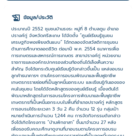
ข้อมูล/ประวัติ
ประมาณปี 2552 ชุมชนบ้านรงระ หมู่ที่ 8 ตำบลตูม อำเภอ
ปรางค์กู่ จังหวัดศรีสะเกษ ได้จัดตั้ง “ศูนย์เรียนรู้ชุมชน
เศรษฐกิจพอเพียงต้นแบบ” ได้ทดลองจัดสวัสดิการชุมชน
ด้านการศึกษาตลอดชีวิต ต่อมาปี พ.ศ. 2554 ธนาคารเพื่อ
การเกษตรและสหกรณ์การเกษตร สาขาปรางค์กู่ หน่วยงาน
ราชการและองค์กรปกครองส่วนท้องถิ่นได้เล็งเห็นความ
สำคัญ จึงได้ยกระดับศูนย์เรียนรู้ดังกล่าวขึ้นเป็น แหล่งอบรม
ลูกค้าธนาคารฯ ตามโครงการอบรมพัฒนาและฟื้นฟูอาชีพ
เกษตรกรรายย่อยที่เป็นลูกหนี้นอกระบบ และเรียนรู้กันเองของ
คนในชุมชน โดยได้จัดหลักสูตรของศูนย์เรียนรู้ เบื้องต้นได้
พัฒนาหลักสูตรในการอบรมโครงการพัฒนาและฟื้นฟูอาชีพ
เกษตรกรที่เป็นหนี้นอกระบบในพื้นที่อำเภอปรางค์กู่ หลักสูตร
การอบรมใช้ระยะเวลา 3 วัน 2 คืน จำนวน 12 รุ่น กลุ่มเป้า
หมายดำเนินการจำนวน 1,244 คน การจัดกิจกรรมดังกล่าว
จึงได้เกิดโครงการ “บ้านพักอาสา” ขึ้นมาจำนวน 27 หลัง
เพื่อรองรับคณะศึกษาดูงานที่มาอบรมตามโครงการอบรม
พัฒนาและฟื้นฟูอาชีพเกษตรกรรายย่อยที่เป็นลูกหนี้นอกระบบ