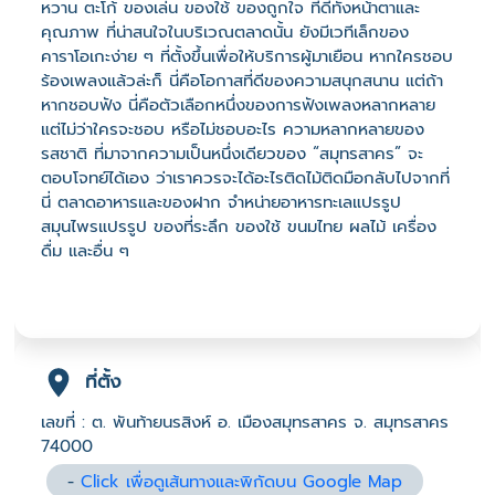
หวาน ตะโก้ ของเล่น ของใช้ ของถูกใจ ที่ดีทั้งหน้าตาและ
คุณภาพ ที่น่าสนใจในบริเวณตลาดนั้น ยังมีเวทีเล็กของ
คาราโอเกะง่าย ๆ ที่ตั้งขึ้นเพื่อให้บริการผู้มาเยือน หากใครชอบ
ร้องเพลงแล้วล่ะก็ นี่คือโอกาสที่ดีของความสนุกสนาน แต่ถ้า
หากชอบฟัง นี่คือตัวเลือกหนึ่งของการฟังเพลงหลากหลาย
แต่ไม่ว่าใครจะชอบ หรือไม่ชอบอะไร ความหลากหลายของ
รสชาติ ที่มาจากความเป็นหนึ่งเดียวของ “สมุทรสาคร” จะ
ตอบโจทย์ได้เอง ว่าเราควรจะได้อะไรติดไม้ติดมือกลับไปจากที่
นี่ ตลาดอาหารและของฝาก จำหน่ายอาหารทะเลแปรรูป
สมุนไพรแปรรูป ของที่ระลึก ของใช้ ขนมไทย ผลไม้ เครื่อง
ดื่ม และอื่น ๆ
ที่ตั้ง
เลขที่ : ต. พันท้ายนรสิงห์ อ. เมืองสมุทรสาคร จ. สมุทรสาคร
74000
-
Click เพื่อดูเส้นทางและพิกัดบน Google Map