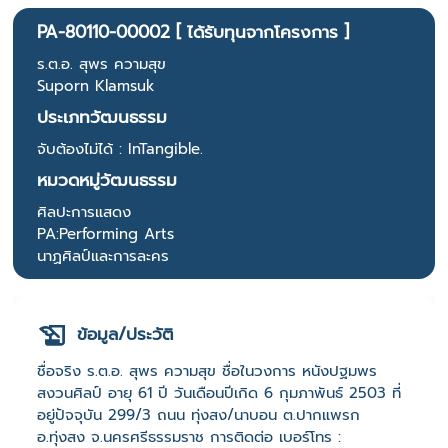
PA-80110-00002 [ ได้รับทุนจากโครงการ ]
ร.ต.อ. สุพร ความสุข
Suporn Klamsuk
ประเภทวัฒนธรรม
จับต้องไม่ได้ : InTangible.
หมวดหมู่วัฒนธรรม
ศิลปะการแสดง
PA:Performing Arts
นาฏศิลป์และการละคร
ข้อมูล/ประวัติ
ชื่อจริง ร.ต.อ. สุพร ความสุข ชื่อในวงการ หนังปฐมพร
สงวนศิลป์ อายุ 61 ปี วันเดือนปีเกิด 6 กุมภาพันธ์ 2503 ที่
อยู่ปัจจุบัน 299/3 ถนน ทุ่งสง/นาบอน ต.ปากแพรก
อ.ทุ่งสง จ.นครศรีธรรมราช การติดต่อ เบอร์โทร :