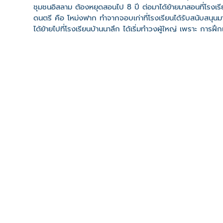
ชุมชนอิสลาม ต้องหยุดสอนไป 8 ปี ต่อมาได้ย้ายมาสอนที่โรงเ
ดนตรี คือ โหม่งฟาก ทำจากจอบเก่าที่โรงเรียนได้รับสนับสนุ
ได้ย้ายไปที่โรงเรียนบ้านนาลึก ได้เริ่มทำวงผู้ใหญ่ เพราะ การฝึก
โนราในอารามของเทศบาลกำแพงเพชร
ที่ตั้ง
เลขที่ : วัดเขาตกน้ำ ต. กำแพงเพชร อ. รัตภูมิ จ. สงขลา 90
-
Click เพื่อดูเส้นทางและพิกัดบน Google Map