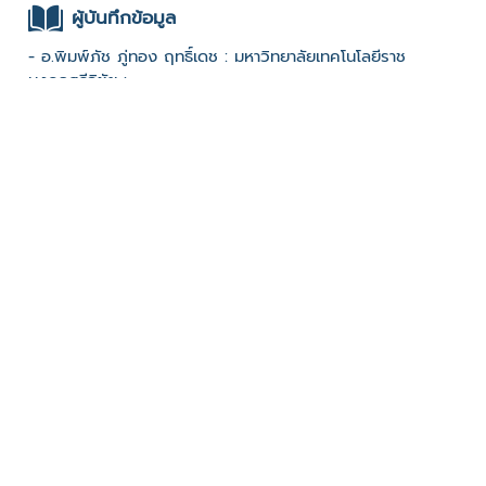
ผู้บันทึกข้อมูล
- อ.พิมพ์ภัช ภู่ทอง ฤทธิ์เดช : มหาวิทยาลัยเทคโนโลยีราช
มงคลศรีวิชัย :
ช่องทางติดต่อ
- 089-298-1499
มีผู้เข้าชมจำนวน :923 ครั้ง
บันทึกข้อมูลเมื่อวันที่ : 06/12/2022 - ปรับปรุงล่าสุดวันที่ :
06/12/2022