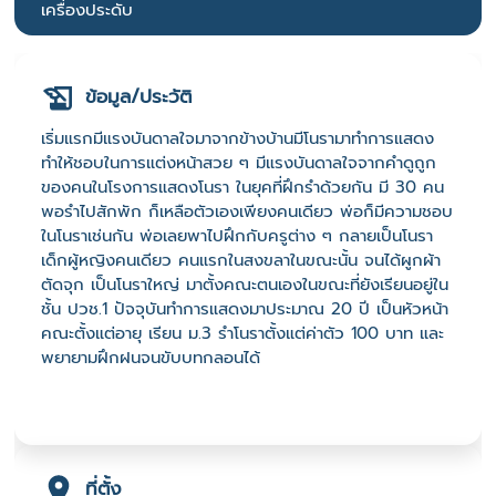
เครื่องประดับ
ข้อมูล/ประวัติ
เริ่มแรกมีแรงบันดาลใจมาจากข้างบ้านมีโนรามาทำการแสดง
ทำให้ชอบในการแต่งหน้าสวย ๆ มีแรงบันดาลใจจากคำดูถูก
ของคนในโรงการแสดงโนรา ในยุคที่ฝึกรำด้วยกัน มี 30 คน
พอรำไปสักพัก ก็เหลือตัวเองเพียงคนเดียว พ่อก็มีความชอบ
ในโนราเช่นกัน พ่อเลยพาไปฝึกกับครูต่าง ๆ กลายเป็นโนรา
เด็กผู้หญิงคนเดียว คนแรกในสงขลาในขณะนั้น จนได้ผูกผ้า
ตัดจุก เป็นโนราใหญ่ มาตั้งคณะตนเองในขณะที่ยังเรียนอยู่ใน
ชั้น ปวช.1 ปัจจุบันทำการแสดงมาประมาณ 20 ปี เป็นหัวหน้า
คณะตั้งแต่อายุ เรียน ม.3 รำโนราตั้งแต่ค่าตัว 100 บาท และ
พยายามฝึกฝนจนขับบทกลอนได้
ที่ตั้ง