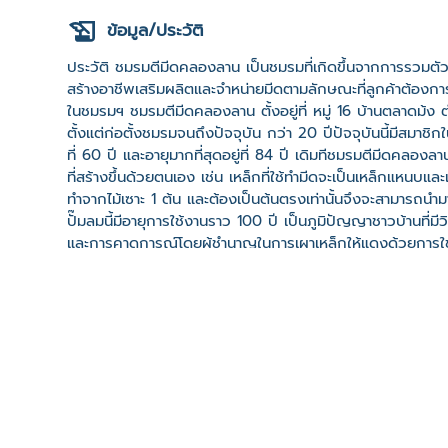
ข้อมูล/ประวัติ
ประวัติ ชมรมตีมีดคลองลาน เป็นชมรมที่เกิดขึ้นจากการรวมตัวขอ
สร้างอาชีพเสริมผลิตและจำหน่ายมีดตามลักษณะที่ลูกค้าต้องการ
ในชมรมฯ ชมรมตีมีดคลองลาน ตั้งอยู่ที่ หมู่ 16 บ้านตลา
ตั้งแต่ก่อตั้งชมรมจนถึงปัจจุบัน กว่า 20 ปีปัจจุบันนี้มีสมาชิก
ที่ 60 ปี และอายุมากที่สุดอยู่ที่ 84 ปี เดิมทีชมรมตีมีดคลองล
ที่สร้างขึ้นด้วยตนเอง เช่น เหล็กที่ใช้ทำมีดจะเป็นเหล็กแหนบและ
ทำจากไม้เซาะ 1 ต้น และต้องเป็นต้นตรงเท่านั้นจึงจะสามารถ
ปั๊มลมนี้มีอายุการใช้งานราว 100 ปี เป็นภูมิปัญญาชาวบ้านที่มีว
และการคาดการณ์โดยผู้ชำนาญในการเผาเหล็กให้แดงด้วยการใช
ตามลักษณะที่ลูกค้ากำหนด จึงทำให้มีดของที่นี่มีความคมมากแ
ซึ่งทั้งหมดนี้ต้องมีประสบการณ์มากถึงจะสามารถทำออกมาได้ส
น ถึง 18.00 น. จะได้มีดสูงสุดที่ 2 เล่ม(สำหรับผู้ที่มีความช
ลักษณะและการตี เริ่มต้นที่ 180 บาท ถึง 400 บาท ต่อ 1 คน
ลักษณะมีดที่ลูกค้านิยมคือ มีดปลายแหลม และลูกค้าส่วนใหญ่
ความยากจากต้องใช้เวลาฝึกทักษะให้ชำนาญ มีรายได้น้อย และเด
ของชมรมตีมีกคลองลานถูกให้ความสนใจน้อยลงในปัจจุบัน