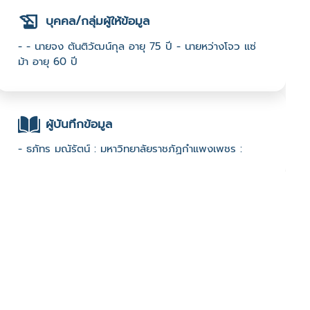
บุคคล/กลุ่มผู้ให้ข้อมูล
- - นายจง ตันติวัฒน์กุล อายุ 75 ปี - นายหว่างโจว แซ่
ม้า อายุ 60 ปี
ผู้บันทึกข้อมูล
- ธภัทร มณัรัตน์ : มหาวิทยาลัยราชภัฏกำแพงเพชร :
ช่องทางติดต่อ
-
มีผู้เข้าชมจำนวน :1073 ครั้ง
บันทึกข้อมูลเมื่อวันที่ : 14/06/2022 - ปรับปรุงล่าสุดวันที่ :