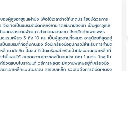
งผู้สูงอายุชนเผ่าม้ง เพื่อใช้เวลาว่างให้เกิดประโยชน์ด้วยการ
 จึงเกิดเป็นชมรมตีมีดคลองลาน โดยมีนายซงเช่า เป็นผู้อาวุธโส
ดม้ง ตำบลคลองลานพัฒนา อำเภอคลองลาน จังหวัดกำแพงเพชร
ในชมรมเพียง 5 ถึง 10 คน เป็นผู้สูงอายุทั้งหมด อายุน้อยที่สุดอยู่
านเป็นชมรมที่ก่อตั้งกันเอง จึงมีเครื่องมืออุปกรณ์สำหรับการทำมีด
เหล็กบาตัดหิน ปั๊มลม ที่เป็นเครื่องสำหรับเป่าใช้ลมขณะเผาเหล็กที่
นำมาทำปั๊มลมได้ ขนาดความยาวของปั๊มลมประมาณ 1 เมตร ปัจจุบัน
ิถีชีวิตแบบโบราณแท้ วิธีการผลิตจะมีความพิเศษอยู่ที่เครื่องมือ
้เตาเผาเหล็กแบบโบราณ การชุบเหล็ก รวมไปถึงการตีมีดให้ตรง
ละดีกว่าท้องตลาดทั่วไป ซึ่งเป็นจุดเด่นของมีดชมรมมีดคลองลาน
มบูรณ์แบบ ระยะเวลาในการตีมีด 1 วัน ต่อ 1 คน ตั้งแต่ 06.00
ำนาญ) และขึ้นอยู่กับขนาดของมีด ราคามีดจะอยู่ที่ความยากของ
 รายได้ของสมาชิกอยู่ที่ 4,000 บาท ถึง 5,000 บาท ต่อ 1 คน
จะเป็นคนในชุมชนทั้งคนไทยและคนม้ง เนื่องจากกระบวนการผลิตมี
็กยุคใหม่ให้ความสนใจกับเทคโนโลยีมากกว่า จึงทำให้การตีมีด