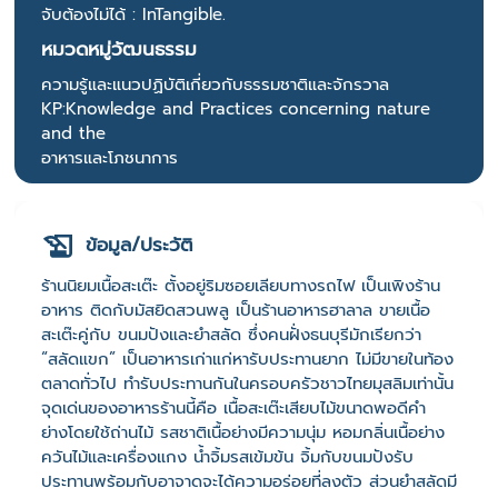
จับต้องไม่ได้ : InTangible.
หมวดหมู่วัฒนธรรม
ความรู้และแนวปฏิบัติเกี่ยวกับธรรมชาติและจักรวาล
KP:Knowledge and Practices concerning nature
and the
อาหารและโภชนาการ
ข้อมูล/ประวัติ
ร้านนิยมเนื้อสะเต๊ะ ตั้งอยู่ริมซอยเลียบทางรถไฟ เป็นเพิงร้าน
อาหาร ติดกับมัสยิดสวนพลู เป็นร้านอาหารฮาลาล ขายเนื้อ
สะเต๊ะคู่กับ ขนมปังและยำสลัด ซึ่งคนฝั่งธนบุรีมักเรียกว่า
“สลัดแขก” เป็นอาหารเก่าแก่หารับประทานยาก ไม่มีขายในท้อง
ตลาดทั่วไป ทำรับประทานกันในครอบครัวชาวไทยมุสลิมเท่านั้น
จุดเด่นของอาหารร้านนี้คือ เนื้อสะเต๊ะเสียบไม้ขนาดพอดีคำ
ย่างโดยใช้ถ่านไม้ รสชาติเนื้อย่างมีความนุ่ม หอมกลิ่นเนื้อย่าง
ควันไม้และเครื่องแกง น้ำจิ้มรสเข้มข้น จิ้มกับขนมปังรับ
ประทานพร้อมกับอาจาดจะได้ความอร่อยที่ลงตัว ส่วนยำสลัดมี