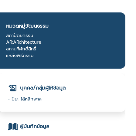
หมวดหมู่วัฒนธรรม
สถาปัตยกรรม
AR:ARchitecture
สถานที่ศักดิ์สิทธิ์
แหล่งพิธีกรรม
บุคคล/กลุ่มผู้ให้ข้อมูล
- ปิยะ ไล้หลีกพาล
ผู้บันทึกข้อมูล