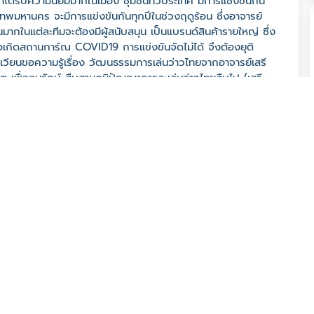
ป้าได้รับความนิยมมากในเมือง ชุมชนทั่วประเทศ มีการแช่งขันกัน
เทพมหานคร จะมีการแข่งขันกันทุกปีในช่วงฤดูร้อน ซึ่งอาจารย์
วนมากในแต่ละทีมจะต้องมีผู้สนับสนุน เป็นแบรนด์สินค้ารายใหญ่ ซึ่ง
มื่อเกิดสถานการ์ณ COVID19 การแข่งขันจัดไม่ได้ จึงต้องยุติ
เวียนขอความรู้เรื่อง วัฒนธรรมการเล่นว่าวไทยจากอาจารย์เสรี
ต เพื่ออนุรักษ์ สืบสานภูมิปัญญาการละเล่นว่าวไทยสืบไป (เสรี
กรุงเทพมหานคร 10600