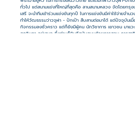
พระเจ้าอยู่หัว ในการทรงเล่นว่าวไทย แต่เดิมกีฬาว่าวจุฬา-ปักเ
ทั่วไป แต่สนามแข่งที่ใหญ่ที่สุดคือ ลานสนามหลวง จัดโดยกรุง
เสรี จะนำทีมเข้าร่วมแข่งขันทุกปี ในการแข่งขันมีค่าใช้จ่ายจำน
ทำให้วัฒธรรมว่าวจุฬา - ปักเป้า สืบสานต่อมาได้ แต่ปัจจุบันเ
กิจกรรมลงชั่วคราว แต่ก็ยังมีผู้คน นักวิชาการ เยาวชน มาแวะ
สุดจินดา อยู่เสมอ ซึ่งท่านก็ยินดีสนับสนุนด้วยการสอน การสาธิ
สุดจินดา, 2565)
เว็บไซต์
คลิปวิดีโอ
ที่ตั้ง
เลขที่ : ข้างวัดบางสะแกนอก ต. ตลาดพลู อ. เขตธนบุรี จ. 
-
Click เพื่อดูเส้นทางและพิกัดบน Google Map