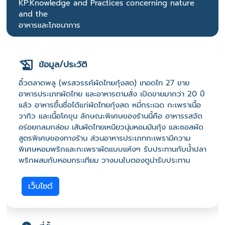
KP:Knowledge and Practices concerning nature
and the
อาหารและโภชนาการ
ข้อมูล/ประวัติ
อิ๋วตลาดพลู (พรสวรรค์ผัดไทยกุ้งสด) เทอดไท 27 ขาย
อาหารประเภทผัดไทย และอาหารตามสั่ง เปิดขายมากว่า 20 ปี
แล้ว อาหารขึ้นชื่อได้แก่ผัดไทยกุ้งสด หมี่กระเฉด กะเพราเนื้อ
วากิว และเนื้อโคขุน ลักษณะพิเศษของร้านนี้คือ อาหารรสจัด
อร่อยกลมกล่อม เส้นผัดไทยเหนียวนุ่มหอมมันกุ้ง และซอสผัด
สูตรพิเศษของทางร้าน ส่วนอาหารประเภทกะเพรามีความ
พิเศษหอมพริกและกะเพราผัดแบบแห้งๆ รับประทานกับน้ำปลา
พริกผสมกับหอมกระเทียม วางบนใบตองดูน่ารับประทาน
เว็บไซต์