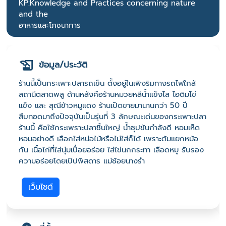
KP:Knowledge and Practices concerning nature
and the
อาหารและโภชนาการ
ข้อมูล/ประวัติ
ร้านนี้เป็นกระเพาะปลารถเข็น ตั้งอยู่ในเพิงริมทางรถไฟใกล้
สถานีตลาดพลู ด้านหลังคือร้านหมวยหลีน้ำแข็งไส ไอติมไข่
แข็ง และ สุณีข้าวหมูแดง ร้านเปิดขายมานานกว่า 50 ปี
สืบทอดมาถึงปัจจุบันเป็นรุ่นที่ 3 ลักษณะเด่นของกระเพาะปลา
ร้านนี้ คือใช้กระเพราะปลาชิ้นใหญ่ น้ำซุปข้นกำลังดี หอมเห็ด
หอมอย่างดี เลือกใส่หน่อไม้หรือไม่ใส่ก็ได้ เพราะต้มแยกหม้อ
กัน เนื้อไก่ที่ใส่นุ่มเปื่อยอร่อย ใส่ไข่นกกระทา เลือดหมู รับรอง
ความอร่อยโดยเปิปพิสดาร แม่ช้อยนางรำ
เว็บไซต์