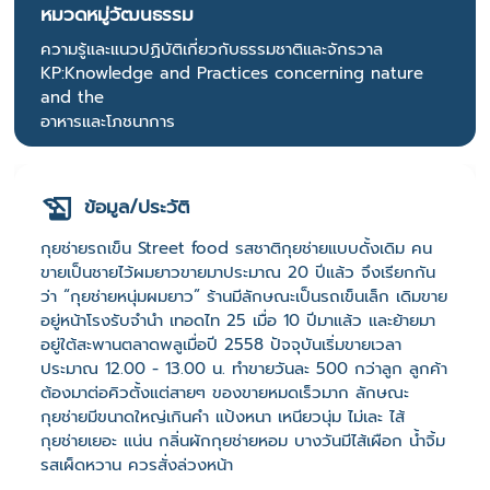
หมวดหมู่วัฒนธรรม
ความรู้และแนวปฏิบัติเกี่ยวกับธรรมชาติและจักรวาล
KP:Knowledge and Practices concerning nature
and the
อาหารและโภชนาการ
ข้อมูล/ประวัติ
กุยช่ายรถเข็น Street food รสชาติกุยช่ายแบบดั้งเดิม คน
ขายเป็นชายไว้ผมยาวขายมาประมาณ 20 ปีแล้ว จึงเรียกกัน
ว่า “กุยช่ายหนุ่มผมยาว” ร้านมีลักษณะเป็นรถเข็นเล็ก เดิมขาย
อยู่หน้าโรงรับจำนำ เทอดไท 25 เมื่อ 10 ปีมาแล้ว และย้ายมา
อยู่ใต้สะพานตลาดพลูเมื่อปี 2558 ปัจจุบันเริ่มขายเวลา
ประมาณ 12.00 - 13.00 น. ทำขายวันละ 500 กว่าลูก ลูกค้า
ต้องมาต่อคิวตั้งแต่สายๆ ของขายหมดเร็วมาก ลักษณะ
กุยช่ายมีขนาดใหญ่เกินคำ แป้งหนา เหนียวนุ่ม ไม่เละ ไส้
กุยช่ายเยอะ แน่น กลิ่นผักกุยช่ายหอม บางวันมีไส้เผือก น้ำจิ้ม
รสเผ็ดหวาน ควรสั่งล่วงหน้า