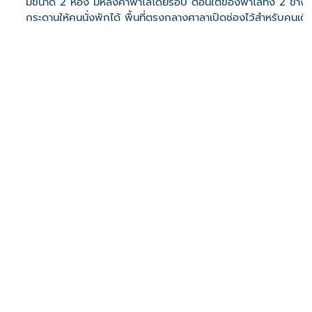
มีขนาด 2 ห้อง มีหลังคาพาไลโดยรอบ ตอนใต้ของพาไลทั้ง 2 ข้างย
กระดานให้คนนั่งพักได้ พื้นที่ตรงกลางศาลาเปิดช่องไว้สำหรับคนเดิ
เว็บไซต์
ที่ตั้ง
เลขที่ : 96 ซอยเทอดไท 19 ต. บางยี่เรือ อ. เขตธนบุรี จ. กรุงเท
10600
-
Click เพื่อดูเส้นทางและพิกัดบน Google Map