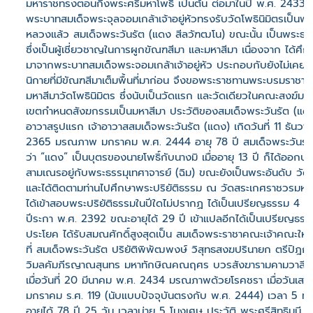
มหาราชทรงตอนกิ่งพระศรีมหาโพธิ เป็นต้น ต่อมาในปี พ.ศ. 2433 เม
พระบาทสมเด็จพระจุลจอมเกล้าเจ้าอยู่หัวทรงรับวัดโพธินิมิตรเป็นพ
หลวงแล้ว สมเด็จพระวันรัต (แดง สีลวัฑฒโน) ขณะนั้น เป็นพระธ
ซึ่งเป็นผู้เชี่ยวชาญในการผูกขัณฑสีมา และมหาสีมา เนื่องจาก ได้ศึ
มาจากพระบาทสมเด็จพระจอมเกล้าเจ้าอยู่หัว ประกอบกับยังไม่เคยม
นิกายที่มีขัณฑสีมาเต็มพื้นที่มาก่อน จึงขอพระราชทานพระบรมราชา
มหาสีมาวัดโพธินิมิตร ซึ่งนับเป็นวัดแรก และวัดเดียวในคณะสงฆ์มหาน
เขตกำหนดสังฆกรรมเป็นมหาสีมา ประวัติของสมเด็จพระวันรัต (แดง)
อาวาสรูปแรก เจ้าอาวาสสมเด็จพระวันรัต (แดง) เกิดวันที่ 11 ธันวา
2365 มรณภาพ มกราคม พ.ศ. 2444 อายุ 78 ปี สมเด็จพระวันรัตม
ว่า “แดง” เป็นบุตรของนายโพธิ์กับนางมิ เมื่ออายุ 13 ปี ก็ได้ออกบ
สามเณรอยู่กับพระธรรมุเทศาจารย์ (ฉิม) ขณะยังเป็นพระอันดับ วัด
และได้ติดตามท่านไปศึกษาพระปริยัติธรรม ณ วัดสระเกศราชวรมหาว
ได้เข้าสอบพระปริยัติธรรมในปีใดไม่ปรากฏ ได้เป็นเปรียญธรรม 4 ป
ปีระกา พ.ศ. 2392 ขณะอายุได้ 29 ปี เข้าแปลอีกได้เป็นเปรียญธร
ประโยค ได้รับสมณศักดิ์สูงสุดเป็น สมเด็จพระราชาคณะเจ้าคณะใหญ่
ที่ สมเด็จพระวันรัต ปริยัติพิพัฒพงษ์ วิสุทธสงฆปรินายก ตรีปิฎ
วิมลคัมภีรญาณสุนทร มหาทักษิณคณฤศร บวรสังฆารามคามวาสีอร
เมื่อวันที่ 20 มีนาคม พ.ศ. 2434 มรณภาพด้วยโรคชรา เมื่อวันเสาร์ท
มกราคม ร.ศ. 119 (นับแบบปัจจุบันตรงกับ พ.ศ. 2444) เวลา 5 ทุ่ม
อายุได้ 78 ปี 25 วัน เวลาบ่าย 5 โมงเศษ ประวัติ พระศรีสิทธิมุนี (เ