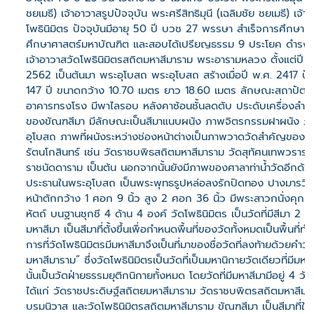
ชยเมธี) เจ้าอาวาสรูปปัจจุบัน พระศรีสิทธิมุนี (เฉลิมชัย ชยเมธี) เจ้า
โพธินิมิตร ปัจจุบันมีอายุ 50 ปี บวช 27 พรรษา สำเร็จการศึกษา
ศึกษาศาสตร์มหาบัณฑิต และสอบได้เปรียญธรรม 9 ประโยค ดำรงต
เจ้าอาวาสวัดโพธินิมิตรสถิตมหาสีมาราม พระอารามหลวง ตั้งแต่ปี พ
2562 เป็นต้นมา พระอุโบสถ พระอุโบสถ สร้างเมื่อปี พ.ศ. 2417 ปัจ
147 ปี ขนาดกว้าง 10.70 เมตร ยาว 18.60 เมตร ลักษณะสถาปัตย
อาคารทรงโรง มีพาไลรอบ หลังคาซ้อนชั้นลดตับ ประดับเครื่องลำยอ
ของขัณฑสีมา มีลักษณะเป็นสีมาแนบผนัง ภาพจิตรกรรมฝาผนัง ภ
อุโบสถ ภาพที่ผนังระหว่างช่องหน้าต่างเป็นภาพวาดวัดสำคัญของก
รัตนโกสินทร์ เช่น วัดราชบพิธสถิตมหาสีมาราม วัดสุทัศนเทพวรารา
ราชนัดดาราม เป็นต้น นอกจากนั้นยังมีภาพของศาลาท่าน้ำวัดอีกด้
ประธานในพระอุโบสถ เป็นพระพุทธรูปหล่อลงรักปิดทอง ปางมารวิช
หน้าตักกว้าง 1 ศอก 9 นิ้ว สูง 2 ศอก 36 นิ้ว มีพระสาวกนั่งคุกเข
หัตถ์ บนฐานชุกชี 4 ด้าน 4 องค์ วัดโพธินิมิตร เป็นวัดที่มีสีมา 2 แ
มหาสีมา เป็นสีมาที่ตั้งขึ้นเพื่อกำหนดพื้นที่ของวัดทั้งหมดเป็นพื้นที่
การที่วัดโพธินิมิตรมีมหาสีมาจึงเป็นที่มาของชื่อวัดที่ลงท้ายด้วยคำว่
มหาสีมาราม” ซึ่งวัดโพธินิมิตรเป็นวัดที่เป็นมหานิกายวัดเดียวที่มีมห
นั้นเป็นวัดฝ่ายธรรมยุติกนิกายทั้งหมด โดยวัดที่มีมหาสีมามีอยู่ 4 วั
ได้แก่ วัดราชประดิษฐ์สถิตยมหาสีมาราม วัดราชบพิตรสถิตมหาสีมา
บรมนิวาส และวัดโพธินิมิตรสถิตมหาสีมาราม ขัณฑสีมา เป็นสีมาที่ใ