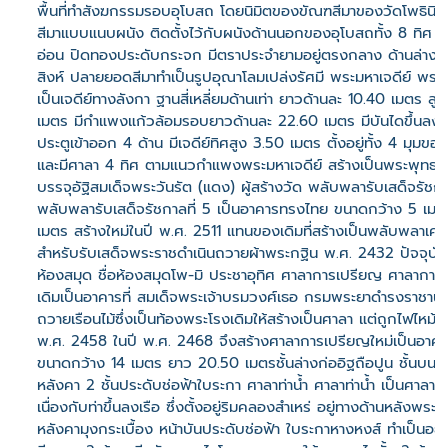
พื้นที่ทำสังฆกรรมรอบอุโบสถ โดยนิมิตของขัณฑสีมาของวัดโพธินิมิตร
สีมาแบบแนบผนัง ติดตั้งไว้กับผนังด้านนอกของอุโบสถทั้ง 8 ทิศ ท
อ่อน ปิดทองประดับกระจก มีตราประจำยามอยู่ตรงกลาง ด้านล่างเ
สิงห์ ปลายยอดสีมาทำเป็นรูปอุณาโลมเปล่งรัศมี พระมหาเจดีย์ พระม
เป็นเจดีย์ทางลังกา ฐานสี่เหลี่ยมด้านเท่า ยาวด้านละ 10.40 เมตร ส
เมตร มีกำแพงแก้วล้อมรอบยาวด้านละ 22.60 เมตร มีบันไดขึ้นลง 
ประตูเข้าออก 4 ด้าน มีเจดีย์ทิศสูง 3.50 เมตร ตั้งอยู่ทั้ง 4 มุม
และมีศาลา 4 ทิศ ตามแนวกำแพงพระมหาเจดีย์ สร้างเป็นพระพุทธบ
บรรจุอัฐิสมเด็จพระวันรัต (แดง) ผู้สร้างวัด พลับพลารับเสด็จรัชกา
พลับพลารับเสด็จรัชกาลที่ 5 เป็นอาคารทรงไทย ขนาดกว้าง 5 เม
เมตร สร้างใหม่ในปี พ.ศ. 2511 แทนของเดิมที่สร้างเป็นพลับพลาเครื่
สำหรับรับเสด็จพระราชดำเนินถวายผ้าพระกฐิน พ.ศ. 2432 ปัจจุบันใ
ห้องสมุด ชื่อห้องสมุดโพ-มิ ประชาอุทิศ ศาลาการเปรียญ ศาลาการ
เดิมเป็นอาคารที่ สมเด็จพระเจ้าบรมวงศ์เธอ กรมพระยาดำรงราชาน
ถวายเรือนไม้ซึ่งเป็นท้องพระโรงเดิมให้สร้างเป็นศาลา แต่ถูกไฟไหม้
พ.ศ. 2458 ในปี พ.ศ. 2468 จึงสร้างศาลาการเปรียญใหม่เป็นอาคาร
ขนาดกว้าง 14 เมตร ยาว 20.50 เมตรชั้นล่างก่ออิฐถือปูน ชั้นบนเป็
หลังคา 2 ชั้นประดับช่อฟ้าใบระกา ศาลาท่าน้ำ ศาลาท่าน้ำ เป็นศาลาที่
เนื่องกับท่าขึ้นลงเรือ ซึ่งตั้งอยู่ริมคลองสำเหร่ อยู่ทางด้านหลังพระอ
หลังคามุงกระเบื้อง หน้าบันประดับช่อฟ้า ใบระกาหางหงส์ ทำเป็นอย