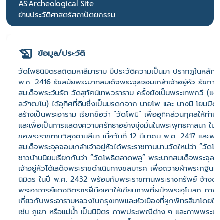
AS:Archeological Site
ย่านประวัติศาสตร์สถาปัตยกรรม
ข้อมูล/ประวัติ
วัดโพธินิมิตรสถิตมหาสีมาราม มีประวัติความเป็นมา ปรากฏในหลักฐา
พ.ศ. 2416 รัชสมัยพระบาทสมเด็จพระจุลจอมเกล้าเจ้าอยู่หัว รัชกาลท
สมเด็จพระวันรัต วัดสุทัศน์เทพวราราม ครั้งยังเป็นพระเทพกวี (แด
ลวัฑฒโน) ได้อุทิศที่ดินซึ่งเป็นมรดกจาก นายโพ และ นางมิ โยมบิด
สร้างเป็นพระอาราม เรียกชื่อว่า “วัดโพมิ” เพื่ออุทิศส่วนกุศลให้ท่าน
และเพื่อเป็นการแสดงความศรัทธาอย่างมุ่งมั่นในพระพุทธศาสนา ในปี
ขอพระราชทานวิสุงคามสีมา เมื่อวันที่ 12 มีนาคม พ.ศ. 2417 และพ
สมเด็จพระจุลจอมเกล้าเจ้าอยู่หัวได้พระราชทานนามวัดใหม่ว่า “วัดโพธ
ชาวบ้านนิยมเรียกกันว่า “วัดโพธิตลาดพลู” พระบาทสมเด็จพระจุลจ
เจ้าอยู่หัวได้เสด็จพระราชดำเนินทางชลมารค เพื่อถวายผ้าพระกฐินที่
นิมิตร ในปี พ.ศ. 2432 พร้อมกับพระราชทานพระราชทรัพย์ จ้างช่าง
พระอาจารย์แดงจิตรกรฝีมือเอกให้เขียนภาพที่ผนังพระอุโบสถ ภาพที่
เกี่ยวกับพระอารามหลวงในกรุงเทพและหัวเมืองที่ผูกพัทธสีมาโดยใช
เช่น ภูเขา หรือแม่น้ำ เป็นนิมิตร ภาพประเพณีต่าง ๆ และภาพพระเจ