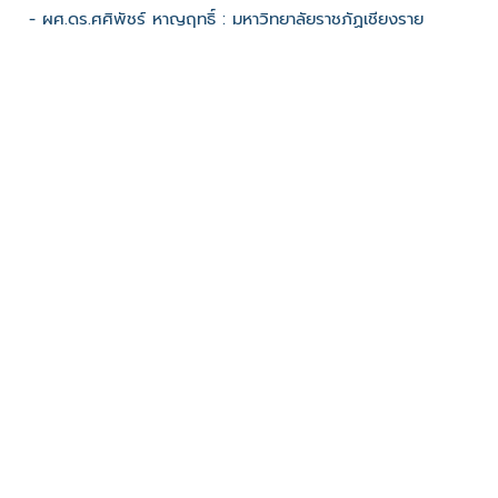
- ผศ.ดร.ศศิพัชร์ หาญฤทธิ์ : มหาวิทยาลัยราชภัฏเชียงราย
:
ช่องทางติดต่อ
- 0841508908
มีผู้เข้าชมจำนวน :834 ครั้ง
บันทึกข้อมูลเมื่อวันที่ : 17/11/2022 - ปรับปรุงล่าสุดวันที่ :
17/11/2022