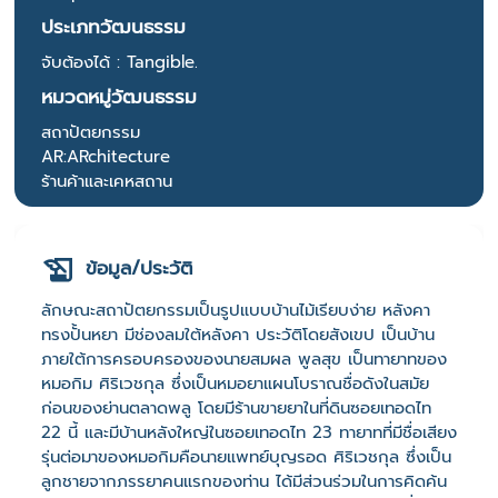
ประเภทวัฒนธรรม
จับต้องได้ : Tangible.
หมวดหมู่วัฒนธรรม
สถาปัตยกรรม
AR:ARchitecture
ร้านค้าและเคหสถาน
ข้อมูล/ประวัติ
ลักษณะสถาปัตยกรรมเป็นรูปแบบบ้านไม้เรียบง่าย หลังคา
ทรงปั้นหยา มีช่องลมใต้หลังคา ประวัติโดยสังเขป เป็นบ้าน
ภายใต้การครอบครองของนายสมผล พูลสุข เป็นทายาทของ
หมอกิม ศิริเวชกุล ซึ่งเป็นหมอยาแผนโบราณชื่อดังในสมัย
ก่อนของย่านตลาดพลู โดยมีร้านขายยาในที่ดินซอยเทอดไท
22 นี้ และมีบ้านหลังใหญ่ในซอยเทอดไท 23 ทายาทที่มีชื่อเสียง
รุ่นต่อมาของหมอกิมคือนายแพทย์บุญรอด ศิริเวชกุล ซึ่งเป็น
ลูกชายจากภรรยาคนแรกของท่าน ได้มีส่วนร่วมในการคิดค้น