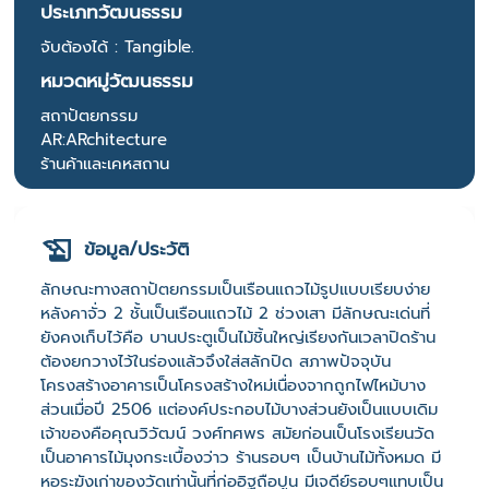
ประเภทวัฒนธรรม
จับต้องได้ : Tangible.
หมวดหมู่วัฒนธรรม
สถาปัตยกรรม
AR:ARchitecture
ร้านค้าและเคหสถาน
ข้อมูล/ประวัติ
ลักษณะทางสถาปัตยกรรมเป็นเรือนแถวไม้รูปแบบเรียบง่าย
หลังคาจั่ว 2 ชั้นเป็นเรือนแถวไม้ 2 ช่วงเสา มีลักษณะเด่นที่
ยังคงเก็บไว้คือ บานประตูเป็นไม้ชิ้นใหญ่เรียงกันเวลาปิดร้าน
ต้องยกวางไว้ในร่องแล้วจึงใส่สลักปิด สภาพปัจจุบัน
โครงสร้างอาคารเป็นโครงสร้างใหม่เนื่องจากถูกไฟไหม้บาง
ส่วนเมื่อปี 2506 แต่องค์ประกอบไม้บางส่วนยังเป็นแบบเดิม
เจ้าของคือคุณวิวัฒน์ วงศ์ทศพร สมัยก่อนเป็นโรงเรียนวัด
เป็นอาคารไม้มุงกระเบื้องว่าว ร้านรอบๆ เป็นบ้านไม้ทั้งหมด มี
หอระฆังเก่าของวัดเท่านั้นที่ก่ออิฐถือปูน มีเจดีย์รอบๆแทบเป็น