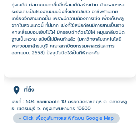
ทุ่งเจดีย์ ต่อมาคนมากขึ้นจึงรื้อเจดีย์สร้างบ้าน บ้านรอบๆหอ
ระฆังเคยเป็นโรงงานขนมปังซึ่งเลิกไปแล้ว อาชีพร้านขาย
เครื่องจักสานเกิดขึ้น เพราะมีความต้องการเข่ง เพื่อเก็บพลู
จากในสวนแถวนี้ ที่มีมาก เข่งที่ใช้สมัยก่อนมีการสานเป็นราง
หกเหลี่ยมขอบเย็บไม้ไผ่ มีครอบถักด้วยไม้ไผ่ หมุนเกลียวบิด
ฐานเป็นหวาย สมัยนี้ไม่มีคนทำแล้ว (มหาวิทยาลัยเทคโนโลยี
พระจอมเกล้าธนบุรี คณะสถาปัตยกรรมศาสตร์และการ
ออกแบบ. 2558) ปัจจุบันปิดใช้เป็นที่พักอาศัย
ที่ตั้ง
เลขที่ : 504 ซอยเทอดไท 10 ตรอกวัดราชคฤห์ ต. ตลาดพลู
อ. เขตธนบุรี จ. กรุงเทพมหานคร 10600
-
Click เพื่อดูเส้นทางและพิกัดบน Google Map