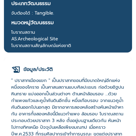
ประเภทวัฒนธรรม
จับต้องได้ : Tangible.
หมวดหมู่วัฒนธรรม
โบราณสถาน
AS:Archeological Site
โบราณสถานสัญลักษณ์แห่งชาติ
ข้อมูล/ประวัติ
" ปราสาทเมืองแขก " เป็นปราสาทขอมที่มีขนาดใหญ่อีกแห่ง
หนึ่งของโคราช เป็นศาสนสถานแบบศิลปะเขมร ก่อด้วยอิฐปน
หินทราย แบ่งออกเป็นส่วนต่างๆ ด้านหน้าล้อมรอบ ...ด้วย
กำแพงแก้วและคูน้ำคันดินอีกชั้น หนึ่งเกือบรอบ จากแนวคูน้ำ
คันดินออกไปนอกสุด มีซากอาคารสองหลังสร้างหันหน้าเข้าหา
กัน อาคารทั้งสองหลังนี้มีแนวกำแพง ล้อมรอบ โบราณสถาน
ประกอบด้วยปราสาท 3 หลัง ตั้งอยู่บนฐานเดียวกัน หันหน้า
ไปทางทิศเหนือ ปัจจุบันเหลือเพียงมณฑป เมื่อคราว
ปีพ.ศ.2533 ที่กรมศิลปากรเข้าทำการบูรณะ ขุดแต่งปราสาท