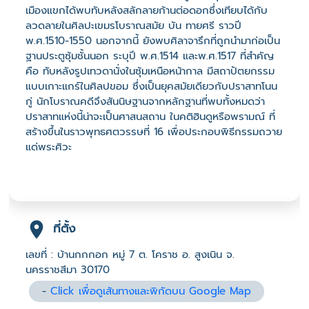
เมืองแขกได้พบทับหลังสลักลายก้านต่อดอกซึ่งเทียบได้กับ
ลวดลายในศิลปะเขมรโบราณสมัย บัน ทายศรี ราวปี
พ.ศ.1510-1550 นอกจากนี้ ยังพบศิลาจารึกที่ถูกนำมาก่อเป็น
ฐานประตูซุ้มชั้นนอก ระบุปี พ.ศ.1514 และพ.ศ.1517 ที่สำคัญ
คือ ทับหลังรูปเทวดานั่งในซุ้มเหนือหน้ากาล มีสถาปัตยกรรม
แบบเกาะแกร์ในศิลปขอม ซึ่งเป็นยุคสมัยเดียวกับปราสาทโนน
กู่ นักโบราณคดีจึงสันนิษฐานจากหลักฐานที่พบทั้งหมดว่า
ปราสาทแห่งนี้น่าจะเป็นศาสนสถาน ในคติฮินดูหรือพรามณ์ ที่
สร้างขึ้นในราวพุทธศตวรรษที่ 16 เพื่อประกอบพิธีกรรมถวาย
แด่พระศิวะ
ที่ตั้ง
เลขที่ : บ้านกกกอก หมู่ 7 ต. โคราช อ. สูงเนิน จ.
นครราชสีมา 30170
-
Click เพื่อดูเส้นทางและพิกัดบน Google Map