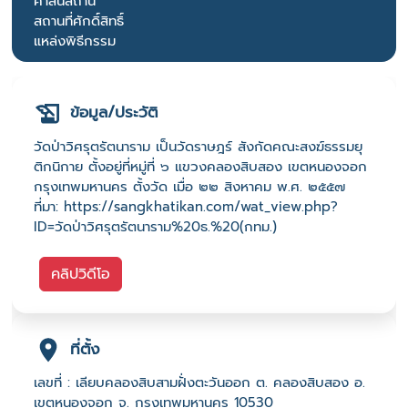
ศาสนสถาน
สถานที่ศักดิ์สิทธิ์
แหล่งพิธีกรรม
ข้อมูล/ประวัติ
วัดป่าวิศรุตรัตนาราม เป็นวัดราษฎร์ สังกัดคณะสงฆ์ธรรมยุ
ติกนิกาย ตั้งอยู่ที่หมู่ที่ ๖ แขวงคลองสิบสอง เขตหนองจอก
กรุงเทพมหานคร ตั้งวัด เมื่อ ๒๒ สิงหาคม พ.ศ. ๒๕๕๗
ที่มา: https://sangkhatikan.com/wat_view.php?
ID=วัดป่าวิศรุตรัตนาราม%20ธ.%20(กทม.)
คลิปวิดีโอ
ที่ตั้ง
เลขที่ : เลียบคลองสิบสามฝั่งตะวันออก ต. คลองสิบสอง อ.
เขตหนองจอก จ. กรุงเทพมหานคร 10530