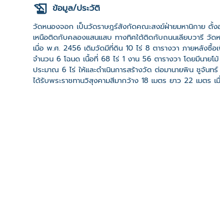
ข้อมูล/ประวัติ
วัดหนองจอก เป็นวัดราษฎร์สังกัดคณะสงฆ์ฝ่ายมหานิกาย ตั้
เหนือติดกับคลองแสนแสบ ทางทิศใต้ติดกับถนนเลียบวารี วัดหน
เมื่อ พ.ศ. 2456 เดิมวัดมีที่ดิน 10 ไร่ 8 ตารางวา ภายหลังซื้อเ
จำนวน 6 โฉนด เนื้อที่ 68 ไร่ 1 งาน 56 ตารางวา โดยมีนายโม้
ประมาณ 6 ไร่ ให้และดำเนินการสร้างวัด ต่อมานายพิน ชูจันทร์ ท
ได้รับพระราชทานวิสุงคามสีมากว้าง 18 เมตร ยาว 22 เมตร เมื่
กุมภาพันธ์ พ.ศ. 2474 ปัจจุบันมีเจ้าอาวาสคือ พระครูผาสุกิจโ
พ.ศ 2463 และมีโรงเรียนระดับประถมศึกษาและมัธยมศึกษาตั้งอย
ลวดลายปูนปั้นหน้าบันแกะสลักลายไทย ประดิษฐานพระพุทธรูป
ช่วงกลางเดือน 3 หรือเดือนกุมภาพันธ์ ที่มา : https://th
คลิปวิดีโอ
ที่ตั้ง
เลขที่ : ถนนเลียบวารี ต. กระทุ่มราย อ. เขตหนองจอก จ. ก