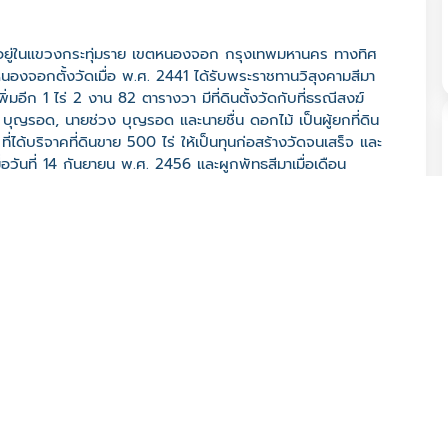
งอยู่ในแขวงกระทุ่มราย เขตหนองจอก กรุงเทพมหานคร ทางทิศ
องจอกตั้งวัดเมื่อ พ.ศ. 2441 ได้รับพระราชทานวิสุงคามสีมา
พิ่มอีก 1 ไร่ 2 งาน 82 ตารางวา มีที่ดินตั้งวัดกับที่ธรณีสงฆ์
 บุญรอด, นายช่วง บุญรอด และนายชื่น ดอกไม้ เป็นผู้ยกที่ดิน
ี่ได้บริจาคที่ดินขาย 500 ไร่ ให้เป็นทุนก่อสร้างวัดจนเสร็จ และ
อวันที่ 14 กันยายน พ.ศ. 2456 และผูกพัทธสีมาเมื่อเดือน
กวิท (โกวิท จารุวํโส) ทางวัดได้เปิดสอนพระปริยัติธรรมต้งแต่
ู่บนที่ดินของวัด อุโบสถแบบศิลปะไทยซุ้มประตูหน้าต่าง
สมัยอู่ทองและพระพุทธโสธรจำลอง วัดมีการจัดงานประจำปีใน
.wikipedia.org/wiki/วัดหนองจอก_(กรุงเทพมหานคร)
รุงเทพมหานคร 10530