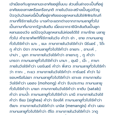
เจ้าเมืองกับลูกหลานจะอาศัยอยู่ชั้นบน ส่วนชั้นล่างจะเป็นที่อยู่
อาศัยของทาสหรือเครือญาติ ภายในวังจะสร้างเป็นรูปตัวยู
ปัจจุบันวังแห่งนี้เป็นที่อยู่อาศัยของลูกหลานไม่ใช่พิพิธภัณฑ์
ภาษาที่ใช้ภายในวัง บางคำจะแตกต่างจากภาษามลายูทั่วไป
เป็นภาษาที่มาจากรัฐกลันตัน เนื่องจากราชินีกลันตันเป็นลูก
หลานของวัง แต่ปัจจุบันลูกหลานไม่ค่อยได้ใช้ ภาษาไทย มลายู
ทั่วไป คำราชาศัพท์ที่ใช้ภายในวัง คำว่า ย่า , ยาย ภาษามลายู
ทั่วไปใช้คำว่า เมาะ , แมะ ภาษาภายในวังใช้คำว่า นีร์นอร์ , โต๊ะ
กู คำว่า บิดา ภาษามลายูทั่วไปใช้คำว่า อาเยาะ , อาบะห์ ,
ปาปา , บูยา ภาษาภายในวังใช้คำว่า อาเยาะกู , กู คำว่า
มารดา ภาษามลายูทั่วไปใช้คำว่า มามา , อุมมี , เจ๊ะ , ภาษา
ภายในวังใช้คำว่า บอร์นอร์ คำว่า พี่สาว ภาษามลายูทั่วไปใช้คำ
ว่า กากะ , กะแว ภาษาภายในวังใช้คำว่า การ์นอร์ คำว่า ไม่
ชอบหรือไม่เอา ภาษามลายูทั่วไปใช้คำว่า เตาะเซ ภาษาภายใน
วังใช้คำว่า มอฮง (mohong) คำว่า รับประทาน ภาษามลายู
ทั่วไปใช้คำว่า มาแก ภาษาภายในวังใช้คำว่า ซาตับ (satab)
คำว่า อาบน้ำ ภาษามลายูทั่วไปใช้คำว่า มานี ภาษาภายในวังใช้
คำว่า ซีแฆ (sighea) คำว่า ร้องไห้ ภาษามลายูทั่วไปใช้คำว่า
ตีเยาะ ภาษาภายในวังใช้คำว่า นางิส (menangis) คำว่า นอน
ภาษามลายูทั่วไปใช้คำว่า ตีโด ภาษาภายในวังใช้คำว่า วาดู