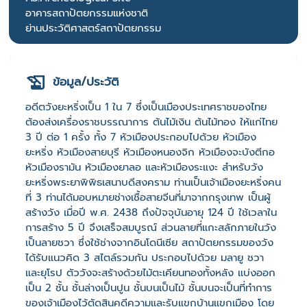
อาคารสถาปัตยกรรมแห่งชาติ
ย่านประวัติศาสตร์สถาปัตยกรรม
ข้อมูล/ประวัติ
อดีตวังยะหริ่งเป็น 1 ใน 7 ซึ่งเป็นเมืองประเทศราชของไทย
ต้องส่งเครื่องราชบรรณาการ ต้นไม้เงิน ต้นไม้ทอง ให้แก่ไทย
3 ปี ต่อ 1 ครั้ง ทั้ง 7 หัวเมืองประกอบไปด้วย หัวเมือง
ยะหริ่ง หัวเมืองสายบุรี หัวเมืองหนองจิก หัวเมืองจะบังตีกอ
หัวเมืองรามัน หัวเมืองยาลอ และหัวเมืองระแงะ สำหรับวัง
ยะหริ่งพระยาพิพิธเสนาบดีสงคราม ท่านเป็นเจ้าเมืองยะหริ่งคน
ที่ 3 ท่านได้มอบหมายช่างเชื้อสายจีนที่มาจากกรุงเทพ เป็นผู้
สร้างวัง เมื่อปี พ.ศ. 2438 ถึงปัจจุบันอายุ 124 ปี ใช้เวลาใน
การสร้าง 5 ปี จึงเสร็จสมบูรณ์ ส่วนลายที่แกะสลักภายในวัง
เป็นลายชวา ซึ่งใช้ช่างจากอินโดนีเซีย สถาปัตยกรรมของวัง
ได้รับแนวคิด 3 สไตล์รวมกัน ประกอบไปด้วย มลายู ชวา
และยุโรป ตัววังจะสร้างด้วยไม้ตะเคียนทองทั้งหลัง แบ่งออก
เป็น 2 ชั้น ชั้นล่างเป็นปูน ชั้นบนเป็นไม้ ชั้นบนจะเป็นที่ทำการ
ของเจ้าเมืองไว้ตัดสินคดีความและรับแขกบ้านแขกเมือง โดย