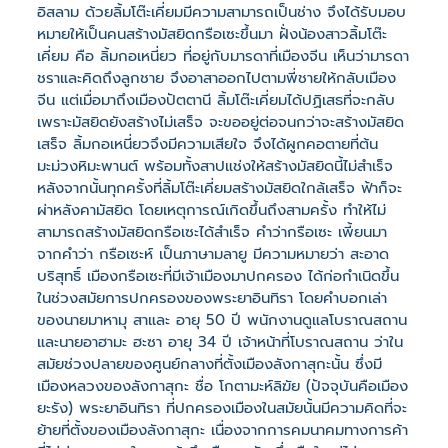
อิสลาม ด้วยลิ้มโต๊ะเคี่ยมมีความสามารถเป็นช่าง จึงได้รับมอบ
หมายให้เป็นคนสร้างมัสยิดกรือเซะขึ้นมา ฝั่งน้องสาวลิ้มโต๊ะ
เคี่ยม คือ ลิ้มกอเหนี่ยว ที่อยู่กับมารดาที่เมืองจีน เห็นว่ามารดา
ชราและคิดถึงลูกชาย จึงอาสาออกไปตามพี่ชายให้กลับเมือง
จีน แต่เมื่อมาถึงเมืองปัตตานี ลิ้มโต๊ะเคี่ยมได้ปฏิเสธที่จะกลับ
เพราะมัสยิดยังสร้างไม่เสร็จ จะขออยู่ต่อจนกว่าจะสร้างมัสยิด
เสร็จ ลิ้มกอเหนี่ยวจึงมีความเสียใจ จึงได้ผูกคอตายที่ต้น
มะม่วงหิมะพานต์ พร้อมทั้งสาปแช่งให้สร้างมัสยิดนี้ไม่สำเร็จ
หลังจากนั้นทุกครั้งที่ลิ้มโต๊ะเคี่ยมสร้างมัสยิดใกล้เสร็จ ฟ้าก็จะ
ผ่าหลังคามัสยิด โดยเหตุการณ์เกิดขึ้นถึงสามครั้ง ทำให้ไม่
สามารถสร้างมัสยิดกรือเซะได้สำเร็จ คำว่ากรือเซะ เพี้ยนมา
จากคำว่า กรือเซะห์ เป็นภาษามลายู มีความหมายว่า สะอาด
บริสุทธิ์ เมืองกรือเซะที่มีเจ้าเมืองมาปกครอง ได้ก่อกำเนิดขึ้น
ในช่วงสมัยการปกครองของพระยาอินทิรา โดยคำบอกเล่า
ของนายมาหามุ สาและ อายุ 50 ปี พนักงานดูแลโบราณสถาน
และนายอาฮามะ ฮะซา อายุ 34 ปี เจ้าหน้าที่โบราณสถาน ว่าใน
สมัยช่วงปลายของศูนย์กลางที่ตั้งเมืองลังกาสุกะนั้น ซึ่งมี
เมืองหลวงของลังกาสุกะ ชื่อ โกตามะห์ลิฆัย (ปัจจุบันคือเมือง
ยะรัง) พระยาอินทิรา ที่ปกครองเมืองในสมัยนั้นมีความคิดที่จะ
ย้ายที่ตั้งของเมืองลังกาสุกะ เนื่องจากการคมนาคมทางการค้า