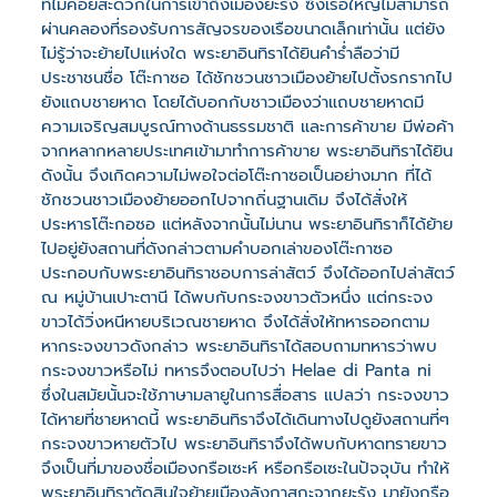
ที่ไม่ค่อยสะดวกในการเข้าถึงเมืองยะรัง ซึ่งเรือใหญ่ไม่สามารถ
ผ่านคลองที่รองรับการสัญจรของเรือขนาดเล็กเท่านั้น แต่ยัง
ไม่รู้ว่าจะย้ายไปแห่งใด พระยาอินทิราได้ยินคำร่ำลือว่ามี
ประชาชนชื่อ โต๊ะกาซอ ได้ชักชวนชาวเมืองย้ายไปตั้งรกรากไป
ยังแถบชายหาด โดยได้บอกกับชาวเมืองว่าแถบชายหาดมี
ความเจริญสมบูรณ์ทางด้านธรรมชาติ และการค้าขาย มีพ่อค้า
จากหลากหลายประเทศเข้ามาทำการค้าขาย พระยาอินทิราได้ยิน
ดังนั้น จึงเกิดความไม่พอใจต่อโต๊ะกาซอเป็นอย่างมาก ที่ได้
ชักชวนชาวเมืองย้ายออกไปจากถิ่นฐานเดิม จึงได้สั่งให้
ประหารโต๊ะกอซอ แต่หลังจากนั้นไม่นาน พระยาอินทิราก็ได้ย้าย
ไปอยู่ยังสถานที่ดังกล่าวตามคำบอกเล่าของโต๊ะกาซอ
ประกอบกับพระยาอินทิราชอบการล่าสัตว์ จึงได้ออกไปล่าสัตว์
ณ หมู่บ้านเปาะตานี ได้พบกับกระจงขาวตัวหนึ่ง แต่กระจง
ขาวได้วิ่งหนีหายบริเวณชายหาด จึงได้สั่งให้ทหารออกตาม
หากระจงขาวดังกล่าว พระยาอินทิราได้สอบถามทหารว่าพบ
กระจงขาวหรือไม่ ทหารจึงตอบไปว่า Helae di Panta ni
ซึ่งในสมัยนั้นจะใช้ภาษามลายูในการสื่อสาร แปลว่า กระจงขาว
ได้หายที่ชายหาดนี้ พระยาอินทิราจึงได้เดินทางไปดูยังสถานที่ๆ
กระจงขาวหายตัวไป พระยาอินทิราจึงได้พบกับหาดทรายขาว
จึงเป็นที่มาของชื่อเมืองกรือเซะห์ หรือกรือเซะในปัจจุบัน ทำให้
พระยาอินทิราตัดสินใจย้ายเมืองลังกาสุกะจากยะรัง มายังกรือ