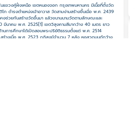
ในแขวงคู้ฝั่งเหนือ เขตหนองจอก กรุงเทพมหานคร มีเนื้อที่ตั้งวัด
ติโก ดำรงตำแหน่งเจ้าอาวาส วัดสามง่ามสร้างขึ้นเมื่อ พ.ศ. 2439
ั้นคงช่วยกันสร้างวัดขึ้นมา แล้วขนานนามวัดตามลักษณะและ
ที่ 10 มีนาคม พ.ศ. 2525[1] เขตวิสุงคามสีมากว้าง 40 เมตร ยาว
 ด้านการศึกษาได้เปิดสอนพระปริยัติธรรมตั้งแต่ พ.ศ. 2514
สร้างเมื่อ พ.ศ. 2523 กุฏิสงฆ์จำนวน 7 หลัง หอสวดมนต์กว้าง
ว้าง 16 เมตร ยาว 23 เมตร สร้างเมื่อ พ.ศ. 2516
ก จ. กรุงเทพมหานคร 10530