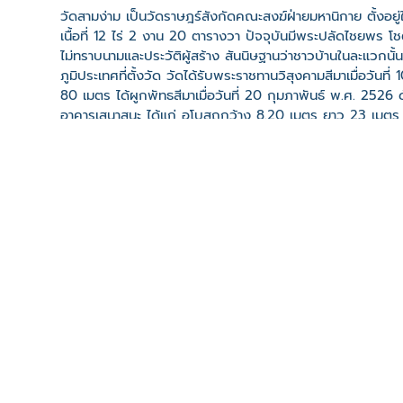
วัดสามง่าม เป็นวัดราษฎร์สังกัดคณะสงฆ์ฝ่ายมหานิกาย ตั้งอยู่
เนื้อที่ 12 ไร่ 2 งาน 20 ตารางวา ปัจจุบันมีพระปลัดไชยพร โช
ไม่ทราบนามและประวัติผู้สร้าง สันนิษฐานว่าชาวบ้านในละแวกน
ภูมิประเทศที่ตั้งวัด วัดได้รับพระราชทานวิสุงคามสีมาเมื่อวัน
80 เมตร ได้ผูกพัทธสีมาเมื่อวันที่ 20 กุมภาพันธ์ พ.ศ. 2526
อาคารเสนาสนะ ได้แก่ อุโบสถกว้าง 8.20 เมตร ยาว 23 เมตร 
14 เมตร ยาว 21 เมตร สร้างเมื่อ พ.ศ. 2514 ศาลาการเปรียญก
ที่มา:https://th.wikipedia.org/wiki/วัดสามง่าม
เว็บไซต์
เสียงบรรยาย
ที่ตั้ง
เลขที่ : 1/1 ถนนคู้-คลองสิบ ต. คู้ฝั่งเหนือ อ. เขตหนองจอ
-
Click เพื่อดูเส้นทางและพิกัดบน Google Map