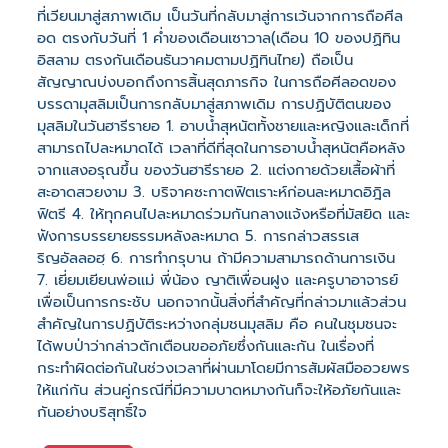
ที่เวียนมาสู่สภาพเดิม เป็นวันที่กลับมาสู่การเว้นจากการถือศีล
อด ตรงกับวันที่ 1 ค่ำของเดือนเซาวาล(เดือน 10 ของปฏิทิน
อิสลาม ตรงกันเดือนธันวาคมตามปฏิทินไทย) ถือเป็น
สัญญาณบ่งบอกถึงการสิ้นสุดภารกิจ ในการถือศีลอดของ
บรรดามุสลิมเป็นการกลับมาสู่สภาพเดิม การปฏิบัติตนของ
มุสลิมในวันฮารีรายอ 1. อาบน้ำสุหนัตทั้งชายและหญิงและเด็กที่
สามารถไปละหมาดได้ เวลาที่ดีที่สุดในการอาบน้ำสุหนัตคือหลัง
จากแสงอรุณขึ้น ของวันฮารีรายอ 2. แต่งกายด้วยเสื้อผ้าที่
สะอาดสวยงาม 3. บริจาคซะกาตฟิตเราะห์ก่อนละหมาดอิฎิล
ฟิตรี 4. ให้ทุกคนไปละหมาดร่วมกันกลางแจ้งหรือที่มัสยิด และ
ฟังการบรรยายธรรมหลังละหมาด 5. การกล่าวสรรเส
ริญอัลลอฮฺ 6. การทำกรุบาน ถ้ามีความสามารถด้านการเงิน
7. เยี่ยมเยียนพ่อแม่ พี่น้อง ญาติเพื่อนฝูง และครูบาอาจารย์
เพื่อเป็นการกระชับ นอกจากนั้นสิ่งที่สำคัญที่กล่าวมาแล้วส่วน
สำคัญในการปฏิบัติระหว่างกลุ่มชนมุสลิม คือ คนในชุมชนจะ
ได้พบป่าว่ากล่าวตักเตือนขออภัยซึ่งกันและกัน ในเรื่องที่
กระทำผิดต่อกันในช่วงเวลาที่ผ่านมาโดยมีการสัมผัสมืออวยพร
ให้แก่กัน ส่วนคู่กรณีที่มีความบาดหมางกันก็จะให้อภัยกันและ
กันอย่างบริสุทธิ์ใจ