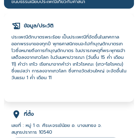
ขนบธรรมเนียบประเพณีเกี่ยวกับศาสนา
ข้อมูล/ประวัติ
ประเพณีตักบาตรพระร้อย เป็นประเพณีที่จัดขึ้นในเทศกาล
ออกพรรษาของทุกปี พุทธศาสนิกชนจะไปทำบุญตักบาตรเท
โวซึ่งหมายถึงการทำบุญตักบาตร ในปรารภเหตุที่พระพุทธเจ้า
เสด็จลงจากเทวโลก ในวันมหาปวารณา (วันขึ้น 15 ค่ำ เดือน
11) คำว่า เทโว เรียกมาจากคำว่า เทโวโรหณะ (เทว+โอโรหณ)
ซึ่งแปลว่า การลงจากเทวโลก ซึ่งทางวัดส่วนใหญ่ จะจัดขึ้นใน
วันแรม 1 ค่ำ เดือน 11
ที่ตั้ง
เลขที่ : หมู่ 1 ต. ศีรษะจรเข้น้อย อ. บางเสาธง จ.
สมุทรปราการ 10540