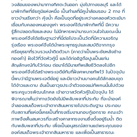
วงล้อมของพม่ามาทางทิศตะวันออก มุ่งไปทางชลบุรี และได้
มาพักทัพที่ชัยภูมิแห่งหนึ่ง เป็นทำเลที่มีคูน้ำล้อมรอบ 2 ทาง ที่
ชาวบ้านเรียกว่า คุ้งน้ำ คือเป็นจุดที่อยู่ระหว่างคลองหัวตะเข้มา
เชื่อมกับคลองหนองงูเห่า พระองค์ได้มาพักทัพที่นี้ มีความ
รู้สึกปลอดภัยและสงบ ไม่มีทหารพม่ามารบกวนใจในขณะนั้น
พระองค์จึงได้อธิษฐานว่าที่นี่ต่อไปจะเป็นวัดที่มีความเจริญ
รุ่งเรือง พระองค์จึงได้นำพระพุทธรูปและสมบัติจากกรุง
ศรีอยุธยาที่รวบรวมนำติดตัวมา (คาดว่าเป็นพระชัยหลังช้าง
ทองคำ) ฝังไว้ที่วัดหัวคู้นี้ และได้ก่ออิฐถือปูนเป็นแท่น
สัญลักษณ์ทับไว้ก่อน ต่อมาได้มีนายทัพเสียชีวิตลงไปอีก
พระองค์จึงได้สร้างพระเจดีย์ทับที่ฝังศพนายทัพไว้ ในปัจจุบัน
นี้พบว่ามีฐานพระเจดีย์อยู่ และมีชาวบ้านบางคนได้ลักลอบขุด
ได้ง้าวและดาบ อันเป็นอาวุธประจำตัวของแม่ทัพคนนั้นไปด้วย
พระครูบวรพัฒนโกศล เจ้าอาวาสวัดหัวคู้ในปัจจุบัน ได้
พิจารณาเห็นว่าทางวัดยังไม่มีพลับพลาที่ประทับ ที่จะนำองค์
จำลองสมเด็จพระเจ้าตากสินมหาราชไปประดิษฐาน ประกอบ
กับสถานที่แห่งนี้เคยเป็นที่ทรงเริ่มงานกอบกู้เอกราช คณะเจ้า
ภาพจึงเห็นสมควรที่จะสร้างศาลาทรงงานซึ่งตั้งอยู่ริมน้ำ ติด
กับพลับพลาที่ประทับ เพื่อเป็นอนุสรณ์สถานแด่พระคุณของ
องค์สมเด็จพระเจ้าตากสินมหาราช และเพื่อเป็นสาธารณะ