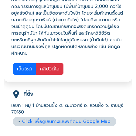
คณะกรรมการดูแลป่าชุมชน (มีพื้นที่ป่าชุมชน 2,000 กว่าไร่
อยู่หลังบ้าน) และเป็นจิตอาสาดับไฟป่า โดยจะเริ่มทำงานตั้งแต่
กลางเดือนกุมภาพันธ์ (ทำแนวกันไฟ) ไปจนถึงเมษายน หรือ
จนเข้าฤดูฝน โดยมีปณิธานที่อยากจะสอดแทรกความรู้เรื่อง
การอนุรักษ์ป่า ให้กับเยาวชนในพื้นที่ และรักษาวิถีชีวิต
กะเหรี่ยงที่ผูกพันกับป่าไว้ให้อยู่คู่กับชุมชน (ป่ากินได้) ภายใน
บริเวณบ้านของพี่กุล ปลูกผักกินได้หลายอย่าง เช่น ผักกูด
ผักหนาม
เว็บไซต์
คลิปวิดีโอ
ที่ตั้ง
เลขที่ : หมู่ 1 บ้านสวนผึ้ง ต. ตะนาวศรี อ. สวนผึ้ง จ. ราชบุรี
70180
-
Click เพื่อดูเส้นทางและพิกัดบน Google Map