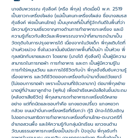
นางอัมพวรรณ คุ้งลึงค์ (หรือ พี่กุล) เกิดเมื่อปี พ.ศ. 2519
เป็นชาวกะเหรี่ยงโผล่ง (แม่เป็นคนกะเหรี่ยงโผล่ง ชื่อนางสมรส
คุ้งลึงค์ พ่อเป็นคนไทย) เป็นบุคคลที่เป็นที่รู้จักกันดีในพื้นที่ว่า
มีความรู้ความเชี่ยวชาญทางด้านการทำอาหารกะเหรี่ยง และมี
ความรู้เกี่ยวกับสัตว์และพืชพรรณจากป่าที่สามารถนำมาเป็น
วัตถุดิบในการปรุงอาหารได้ เนื่องจากในวัยเด็ก พี่กุลเติบโตที่
บ้านห้วยม่วง ซึ่งในเวลานั้นยังมีสภาพพื้นที่เป็นป่า เป็นห้วย พี่
กุลสนิทกับยายและตา โดยยาย (นางโต้ คุ้งลึงค์) เป็นผู้มีความ
สามารถในการทอผ้า การทำอาหาร และตา เป็นผู้มีความรู้ใน
การทำไร่หมุนเวียน และการใช้ชีวิตกับป่า พี่กุลจึงซึมซับความรู้
เรื่องอาหาร และวิถีชีวิตของกะเหรี่ยงกับป่ามาตั้งแต่วัยเยาว์
(ไม่ชอบการทอผ้า เพราะเป็นงานที่ใช้เวลามาก) ต่อมาพี่กุลย้าย
มาอยู่ที่บ้านเขาลูกช้าง (พุหิน) เพื่อเข้าเรียนหนังสือในชั้นประถม
(หลังตาเสียชีวิต) พี่กุลสามารถทำอาหารกะเหรี่ยงได้หลาย
อย่าง แต่ที่ถนัดและชอบทำคือ แกงแตงเปรี้ยว แกงหยวก
กล้วย ขนมบ้าบิ่นกะเหรี่ยงหรือที่เรียกว่า กู้ฉิ มักจะได้รับเชิญ
ไปออกงานสาธิตการทำอาหารกะเหรี่ยงที่งานไทย-ตะนาวศรีที่
อำเภอสวนผึ้ง และให้ความรู้กับกลุ่มนักเรียน เยาวชนด้าน
วัฒนธรรมอาหารกะเหรี่ยงเป็นประจำ ปัจจุบัน พี่กุลรับทำ
อาหารในงานบุญ งานกฐิน งานเทศกาลต่างๆ อีกทั้งยังเป็น