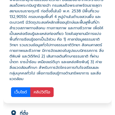
สมเด็จพระกนิษฐาธิราชเจ้า กรมสมเด็จพระเทพรัตนราชสุดา
สยามบรมราชกุมารี ก่อตั้งขึ้นในปี พ.ศ. 2538 มีพื้นที่รวม
132,905ไร่ ครอบคลุมพื้นที่ 4 หมู่บ้านในตำบลสวนผึ้ง และ
ตะนาวศรี มีวัตถุประสงค์หลักเพื่ื่ออนุรักษ์และฟื้นฟูพื้นที่ป่า
สำรวจสภาพทางสังคม ทางกายภาพ และทางชีวภาพ เพื่อให้
เป็นแหล่งเรียนรู้และแหล่งท่องเที่ยว โดยในอุทยานมีการแบ่ง
พื้นที่การเรียนรู้ออกเป็น3ส่วน คือ 1) ศาลาข้อมูลธรรมชาติ
วิทยา รวมรวมข้อมูลทั่วไปทางธรรมชาติวิทยา สังคมศาสตร์
กายภาพและชีวภาพ มีการจัดแสดงในรูปแบบนิทรรศการ สิ่ง
ตีพิมพ์ และวิดีทัศน์ 2) เส้นทางเดินศึกษาธรรมชาติ ที่ผ่าน
น้ำตก ธารน้ำร้อน เหมืองแร่ดีบุก และแหล่งพืชพันธุ์ 3) ค่าย
สิ่งแวดล้อมศึกษา สำหรับการจัดโครงการกับโรงเรียนและ
กลุ่มบุคคลทั่วไป เพื่อการเรียนรู้ทางด้านทรัพยาการ และสิ่ง
แวดล้อม
เว็บไซต์
คลิปวิดีโอ
ที่ตั้ง