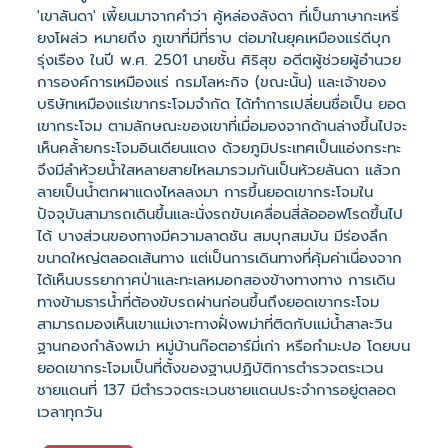
'เขาลันดา' เพี้ยนมาจากคำว่า คู้หล่องลังดา ที่เป็นภาษากะเหรี่
ยงโผล่ว หมายถึง ภูเขาที่มีที่ราบ ต่อมาในยุคเหมืองแร่ดีบุก
รุ่งเรือง ในปี พ.ศ. 2501 นายชั้น ศิริสุข อดีตผู้ช่วยผู้อำนวย
การองค์การเหมืองแร่ กรมโลหะกิจ (ขณะนั้น) และเจ้าของ
บริษัทเหมืองแร่เขากระโจมจำกัด ได้ทำการเปลี่ยนชื่อเป็น ยอด
เขากระโจม ตามลักษณะของเขาที่เมื่อมองจากด้านล่างขึ้นไปจะ
เห็นคล้้ายกระโจมอินเดียนแดง ด้วยภูมิประเทศเป็นแอ่งกระทะ
จึงมีลำห้วยน้ำใสหลายสายไหลมารวมกันเป็นห้วยลันดา แล้วก
ลายเป็นน้ำตกผาแดงไหลลงมา การขึ้นยอดเขากระโจมใน
ปัจจุบันสามารถเดินขึ้นและนั่งรถขับเคลื่อนสี่ล้อออฟโรดขึ้นไป
ได้ บางส่วนของทางมีความลาดชัน สมบุกสมบัน มีร่องลึก
ขนาดใหญ่ตลอดเส้นทาง แต่เป็นการเดินทางที่คุ้มค่าเนื่องจาก
ได้เห็นบรรยากาศป่าและทะเลหมอกสองข้างทางทาง การเดิน
ทางข้ามธารน้ำที่ต้องขับรถผ่านก่อนขึ้นถึงยอดเขากระโจม
สามารถมองเห็นเขาแม่เงาะทางฝั่งพม่าที่ติดกับแม่น้ำสาละวิน
ฐานกองกำลังพม่า หมู่บ้านก๊อตอาร์มี่เก่า หรือกำมะปอ โดยบน
ยอดเขากระโจมเป็นที่ตั้งของฐานปฏิบัติการตำรวจตระเวน
ชายแดนที่ 137 มีตำรวจตระเวนชายแดนประจำการอยู่ตลอด
เวลาทุกวัน