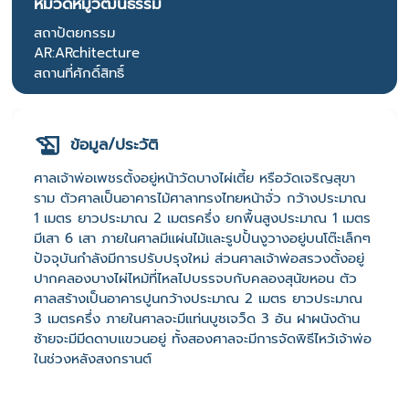
หมวดหมู่วัฒนธรรม
สถาปัตยกรรม
AR:ARchitecture
สถานที่ศักดิ์สิทธิ์
ข้อมูล/ประวัติ
ศาลเจ้าพ่อเพชรตั้งอยู่หน้าวัดบางไผ่เตี้ย หรือวัดเจริญสุขา
ราม ตัวศาลเป็นอาคารไม้ศาลาทรงไทยหน้าจั่ว กว้างประมาณ
1 เมตร ยาวประมาณ 2 เมตรครึ่ง ยกพื้นสูงประมาณ 1 เมตร
มีเสา 6 เสา ภายในศาลมีแผ่นไม้และรูปปั้นงูวางอยู่บนโต๊ะเล็กๆ
ปัจจุบันกำลังมีการปรับปรุงใหม่ ส่วนศาลเจ้าพ่อสรวงตั้งอยู่
ปากคลองบางไผ่ไหม้ที่ไหลไปบรรจบกับคลองสุนัขหอน ตัว
ศาลสร้างเป็นอาคารปูนกว้างประมาณ 2 เมตร ยาวประมาณ
3 เมตรครึ่ง ภายในศาลจะมีแท่นบูชเจว็ด 3 อัน ฝาผนังด้าน
ซ้ายจะมีมีดดาบแขวนอยู่ ทั้งสองศาลจะมีการจัดพิธีไหว้เจ้าพ่อ
ในช่วงหลังสงกรานต์