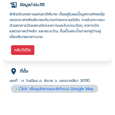
ข้อมูล/ประวัติ
พิพิธภัณฑสถานแห่งชาติพิมาย ตั้งอยู่ริมแม่น้ำมูลทางทิศเหนือ
ของปราสาทหินพิมายบริเวณท่าสงกรานต์เดิม ภายในประกอบ
ด้วยอาคารจัดแสดงนิทรรศการและโบราณวัตถุ อาคารจัด
แสดงภาพจำหลัก และสระขวัญ ซึ่งเป็นสระน้ำเก่าแก่คู่บ้านคู่
เมืองพิมายมายาวนาน
คลิปวิดีโอ
ที่ตั้ง
เลขที่ : ต. ในเมือง อ. พิมาย จ. นครราชสีมา 30110
-
Click เพื่อดูเส้นทางและพิกัดบน Google Map