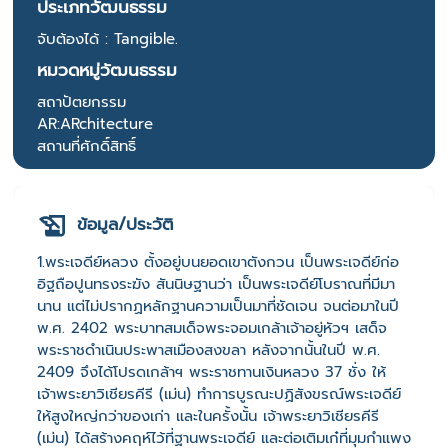
ประเภทวัฒนธรรม
จับต้องได้ : Tangible.
หมวดหมู่วัฒนธรรม
สถาปัตยกรรม
AR:ARchitecture
สถานที่ศักดิ์สิทธิ์
ข้อมูล/ประวัติ
1.พระเจดีย์หลวง ตั้งอยู่บนยอดเขาตังกวน เป็นพระเจดีย์ก่อ
อิฐถือปูนทรงระฆัง สันนิษฐานว่า เป็นพระเจดีย์โบราณที่มีมา
นาน แต่ไม่ปรากฏหลักฐานความเป็นมาที่ชัดเจน จนต่อมาในปี
พ.ศ. 2402 พระบาทสมเด็จพระจอมเกล้าเจ้าอยู่หัวฯ เสด็จ
พระราชดำเนินประพาสเมืองสงขลา หลังจากนั้นในปี พ.ศ.
2409 จึงได้โปรดเกล้าฯ พระราชทานเงินหลวง 37 ชั่ง ให้
เจ้าพระยาวิเชียรคีรี (เม่น) ทำการบูรณะปฏิสังขรณ์พระเจดีย์
ให้สูงใหญ่กว่าของเก่า และในครั้งนั้น เจ้าพระยาวิเชียรคีรี
(เม่น) ได้สร้างคฤห์ไว้ที่ฐานพระเจดีย์ และต่อเติมเก๋ที่มุมกำแพง