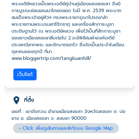
พระเจดีย์หลวงเป็นพระเจดีย์คู่บ้านคู่เมืองของสงขลา จึงมี
การบูรณะซ่อมแซมมาโดยตลอด ในปี พ.ศ. 2539 พระบาท
สมเด็จพระเจ้าอยู่หัวฯ ทรงพระราชกรุณาโปรดเกล้า
พระราชทานพระบรมสารีริกธาตุ และเครื่องสักการะบูชา
ประดิษฐานไว้ ณ พระเจดีย์หลวง เพื่อไว้เป็นที่สักการะบูชา
ของชาวเมืองสงขลาสืบต่อไป 2.จะมีพิธีห่มผ้าองค์เจดีย์
ประเพณีลากพระ และตักบาตรเทโว ซึ่งจัดเป็นประจำในเดือน
ตุลาคมของทุกปี ที่มา :
www.bloggertrip.com/tangkuanhill/
เว็บไซต์
ที่ตั้ง
เลขที่ : เขาตังกวน อำเภอเมืองสงขลา จังหวัดสงขลา ต. บ่อ
ยาง อ. เมืองสงขลา จ. สงขลา 90000
-
Click เพื่อดูเส้นทางและพิกัดบน Google Map