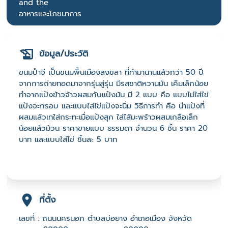
and the
อาหารและโภชนาการ
ข้อมูล/ประวัติ
ขนมปำจี เป็นขนมพื้นเมืองสงขลา ที่ทำมานานแล้วกว่า 50 ปี
จากการถ่ายทอดมาจากรุ่นสู่รุ่น มีรสชาติหวานมัน เค็มเล็กน้อย
ทำจากแป้งข้าวจ้าวผสมกับแป้งมัน มี 2 แบบ คือ แบบไม่ใส่ไข่
แป้งจะกรอบ และแบบใส่ไข่แป้งจะนิ่ม วิธีการทำ คือ นำแป้งที่
ผสมแล้วเทใส่กระทะเมื่อแป้งสุก ใส่ไส้มะพร้าวผสมเกลือเล็ก
น้อยแล้วม้วน ราคาขายแบบ ธรรมดา จำนวน 6 ชิ้น ราคา 20
บาท และแบบใส่ไข่ ชิ้นละ 5 บาท
ที่ตั้ง
เลขที่ : ถนนนครนอก ตำบลบ่อยาง อำเภอเมือง จังหวัด